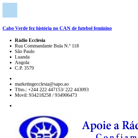
Cabo Verde fez história no CAN de futebol feminino
Rádio Ecclesia
Rua Commandante Bula N.º 118
São Paulo
Luanda
Angola
C.P. 3579
marketingecclesia@sapo.ao
Tfno.: +244 222 447153/ 222 443093
Movil: 934218258 / 934906473