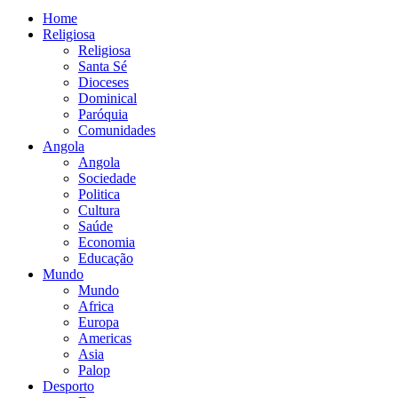
Home
Religiosa
Religiosa
Santa Sé
Dioceses
Dominical
Paróquia
Comunidades
Angola
Angola
Sociedade
Politica
Cultura
Saúde
Economia
Educação
Mundo
Mundo
Africa
Europa
Americas
Asia
Palop
Desporto