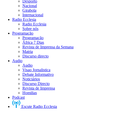
Desporto
Nacional
Girabola
Internacional
Radio Ecclesia
Radio Ecclesia
Sobre nós
Programação
Programação
África 7 Dias
Revista de Imprensa da Semana
Matria
Discurso directo
Audio
Audio
Visao Jornalistica
Debate Informativo
Noticiários
Discurso Directo
Revista de Imprensa
Homilias
Podcast
Escute Radio Ecclesia