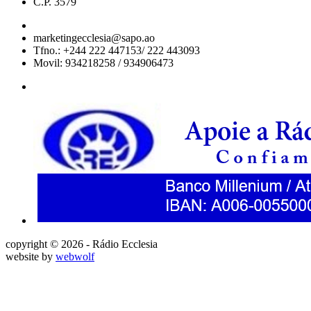
C.P. 3579
marketingecclesia@sapo.ao
Tfno.: +244 222 447153/ 222 443093
Movil: 934218258 / 934906473
copyright © 2026 - Rádio Ecclesia
website by
webwolf