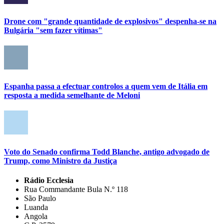
Drone com "grande quantidade de explosivos" despenha-se na
Bulgária "sem fazer vítimas"
Espanha passa a efectuar controlos a quem vem de Itália em
resposta a medida semelhante de Meloni
Voto do Senado confirma Todd Blanche, antigo advogado de
Trump, como Ministro da Justiça
Rádio Ecclesia
Rua Commandante Bula N.º 118
São Paulo
Luanda
Angola