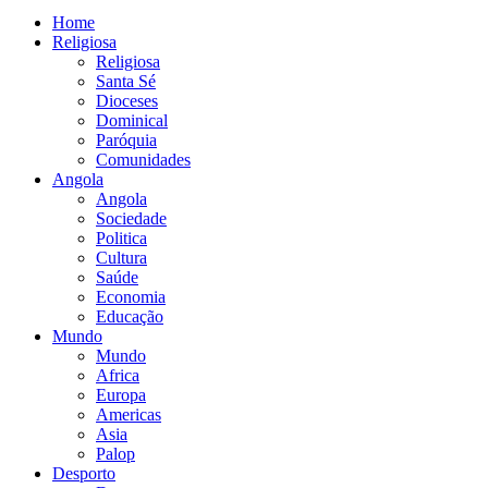
Home
Religiosa
Religiosa
Santa Sé
Dioceses
Dominical
Paróquia
Comunidades
Angola
Angola
Sociedade
Politica
Cultura
Saúde
Economia
Educação
Mundo
Mundo
Africa
Europa
Americas
Asia
Palop
Desporto