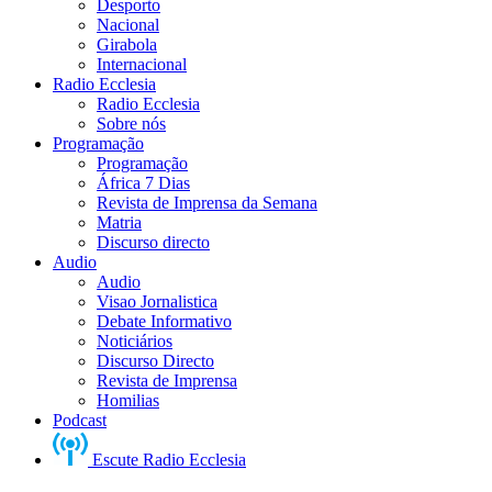
Desporto
Nacional
Girabola
Internacional
Radio Ecclesia
Radio Ecclesia
Sobre nós
Programação
Programação
África 7 Dias
Revista de Imprensa da Semana
Matria
Discurso directo
Audio
Audio
Visao Jornalistica
Debate Informativo
Noticiários
Discurso Directo
Revista de Imprensa
Homilias
Podcast
Escute Radio Ecclesia