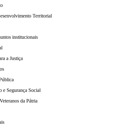
to
esenvolvimento Territorial
ntos institucionais
al
ra a Justiça
os
Pública
o e Segurança Social
Veteranos da Pátria
ais