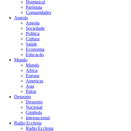
Dominical
Paróquia
Comunidades
Angola
Angola
Sociedade
Politica
Cultura
Saúde
Economia
Educação
Mundo
Mundo
Africa
Europa
Americas
Asia
Palop
Desporto
Desporto
Nacional
Girabola
Internacional
Radio Ecclesia
Radio Ecclesia