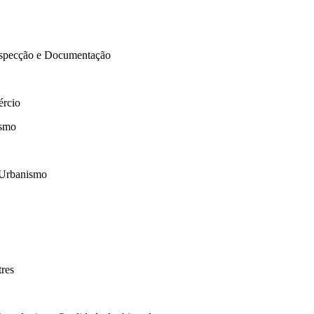
Inspecção e Documentação
ércio
ismo
o Urbanismo
tres