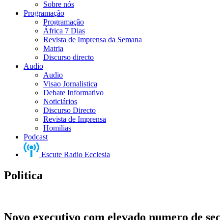
Sobre nós
Programação
Programação
África 7 Dias
Revista de Imprensa da Semana
Matria
Discurso directo
Audio
Audio
Visao Jornalistica
Debate Informativo
Noticiários
Discurso Directo
Revista de Imprensa
Homilias
Podcast
Escute Radio Ecclesia
Politica
Novo executivo com elevado numero de sec