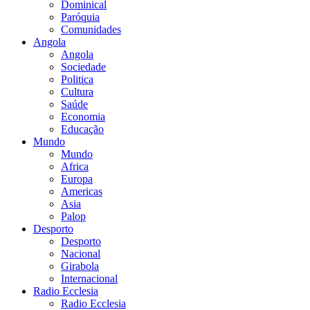
Dominical
Paróquia
Comunidades
Angola
Angola
Sociedade
Politica
Cultura
Saúde
Economia
Educação
Mundo
Mundo
Africa
Europa
Americas
Asia
Palop
Desporto
Desporto
Nacional
Girabola
Internacional
Radio Ecclesia
Radio Ecclesia