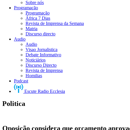
Sobre nós
Programação
Programação
África 7 Dias
Revista de Imprensa da Semana
Matria
Discurso directo
Audio
Audio
Visao Jornalistica
Debate Informativo
Noticiários
Discurso Directo
Revista de Imprensa
Homilias
Podcast
Escute Radio Ecclesia
Politica
Oposição considera que orçamento aprova