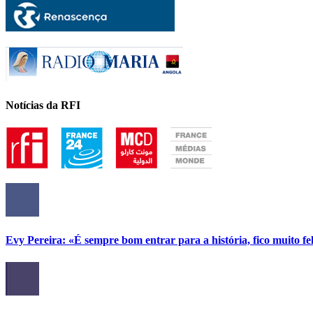
Notícias da RFI
Evy Pereira: «É sempre bom entrar para a história, fico muito fel