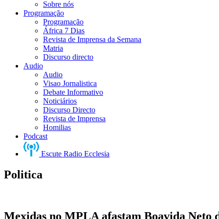
Sobre nós
Programação
Programação
África 7 Dias
Revista de Imprensa da Semana
Matria
Discurso directo
Audio
Audio
Visao Jornalistica
Debate Informativo
Noticiários
Discurso Directo
Revista de Imprensa
Homilias
Podcast
Escute Radio Ecclesia
Politica
Mexidas no MPLA afastam Boavida Neto do