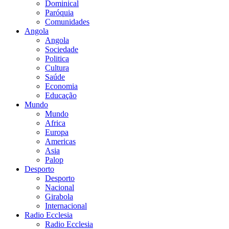
Dominical
Paróquia
Comunidades
Angola
Angola
Sociedade
Politica
Cultura
Saúde
Economia
Educação
Mundo
Mundo
Africa
Europa
Americas
Asia
Palop
Desporto
Desporto
Nacional
Girabola
Internacional
Radio Ecclesia
Radio Ecclesia