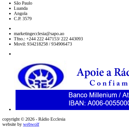
São Paulo
Luanda
Angola
C.P. 3579
marketingecclesia@sapo.ao
Tfno.: +244 222 447153/ 222 443093
Movil: 934218258 / 934906473
copyright © 2026 - Rádio Ecclesia
website by
webwolf