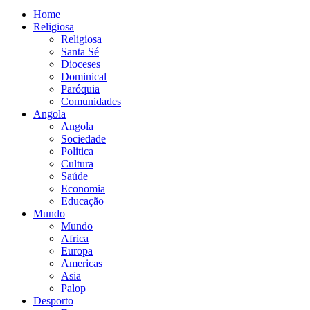
Home
Religiosa
Religiosa
Santa Sé
Dioceses
Dominical
Paróquia
Comunidades
Angola
Angola
Sociedade
Politica
Cultura
Saúde
Economia
Educação
Mundo
Mundo
Africa
Europa
Americas
Asia
Palop
Desporto