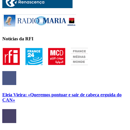
Notícias da RFI
Eleia Vieira: «Queremos pontuar e sair de cabeça erguida do
CAN»