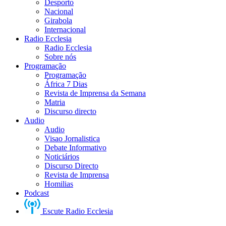
Desporto
Nacional
Girabola
Internacional
Radio Ecclesia
Radio Ecclesia
Sobre nós
Programação
Programação
África 7 Dias
Revista de Imprensa da Semana
Matria
Discurso directo
Audio
Audio
Visao Jornalistica
Debate Informativo
Noticiários
Discurso Directo
Revista de Imprensa
Homilias
Podcast
Escute Radio Ecclesia