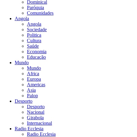
Dominical
Paróquia
Comunidades
Angola
Angola
Sociedade
Politica
Cultura
Saúde
Economia
Educação
Mundo
Mundo
Africa
Europa
Americas
Asia
Palop
Desporto
Desporto
Nacional
Girabola
Internacional
Radio Ecclesia
Radio Ecclesia