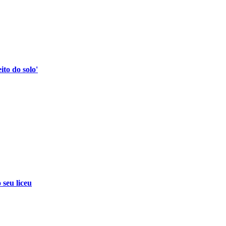
to do solo'
 seu liceu