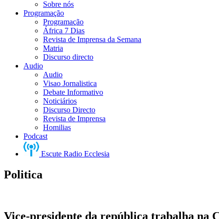
Sobre nós
Programação
Programação
África 7 Dias
Revista de Imprensa da Semana
Matria
Discurso directo
Audio
Audio
Visao Jornalistica
Debate Informativo
Noticiários
Discurso Directo
Revista de Imprensa
Homilias
Podcast
Escute Radio Ecclesia
Politica
Vice-presidente da república trabalha na 