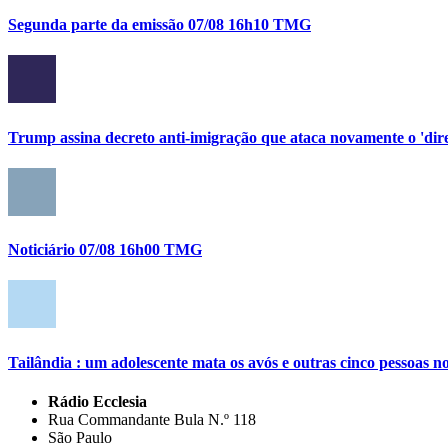
Segunda parte da emissão 07/08 16h10 TMG
Trump assina decreto anti-imigração que ataca novamente o 'direi
Noticiário 07/08 16h00 TMG
Tailândia : um adolescente mata os avós e outras cinco pessoas no
Rádio Ecclesia
Rua Commandante Bula N.º 118
São Paulo