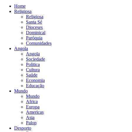
Home
Religiosa
Religiosa
Santa Sé
Dioceses
Dominical
Paróquia
Comunidades
Angola
Angola
Sociedade
Politica
Cultura
Saúde
Economia
Educação
Mundo
Mundo
Africa
Europa
Americas
Asia
Palop
Desporto