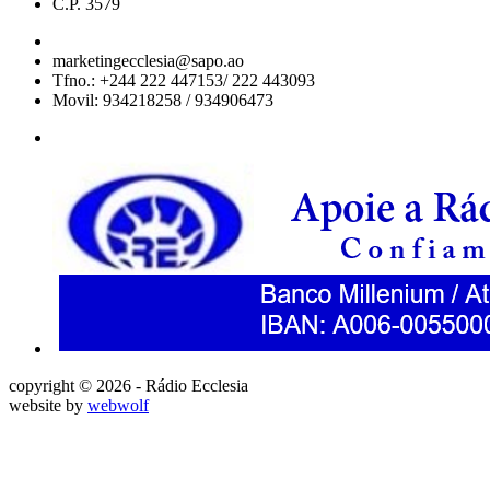
C.P. 3579
marketingecclesia@sapo.ao
Tfno.: +244 222 447153/ 222 443093
Movil: 934218258 / 934906473
copyright © 2026 - Rádio Ecclesia
website by
webwolf