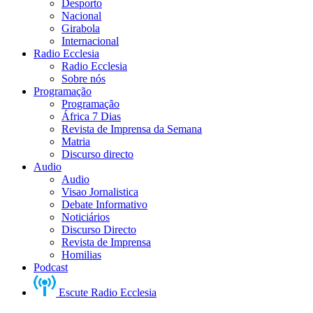
Desporto
Nacional
Girabola
Internacional
Radio Ecclesia
Radio Ecclesia
Sobre nós
Programação
Programação
África 7 Dias
Revista de Imprensa da Semana
Matria
Discurso directo
Audio
Audio
Visao Jornalistica
Debate Informativo
Noticiários
Discurso Directo
Revista de Imprensa
Homilias
Podcast
Escute Radio Ecclesia