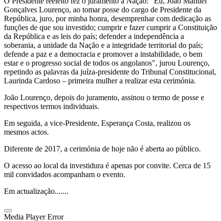
O Presidente reeleito fez o juramento à Nação: "Eu, João Manuel
Gonçalves Lourenço, ao tomar posse do cargo de Presidente da
República, juro, por minha honra, desemprenhar com dedicação as
funções de que sou investido; cumprir e fazer cumprir a Constituição
da República e as leis do país; defender a independência a
soberania, a unidade da Nação e a integridade territorial do país;
defende a paz e a democracia e promover a instabilidade, o bem
estar e o progresso social de todos os angolanos", jurou Lourenço,
repetindo as palavras da juíza-presidente do Tribunal Constitucional,
Laurinda Cardoso – primeira mulher a realizar esta cerimónia.
João Lourenço, depois do juramento, assinou o termo de posse e
respectivos termos individuais.
Em seguida, a vice-Presidente, Esperança Costa, realizou os
mesmos actos.
Diferente de 2017, a cerimónia de hoje não é aberta ao público.
O acesso ao local da investidura é apenas por convite. Cerca de 15
mil convidados acompanham o evento.
Em actualização.......
Media Player Error