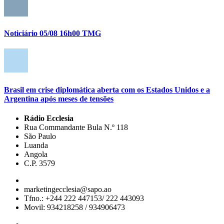
Noticiário 05/08 16h00 TMG
Brasil em crise diplomática aberta com os Estados Unidos e a
Argentina após meses de tensões
Rádio Ecclesia
Rua Commandante Bula N.º 118
São Paulo
Luanda
Angola
C.P. 3579
marketingecclesia@sapo.ao
Tfno.: +244 222 447153/ 222 443093
Movil: 934218258 / 934906473