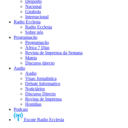
Desporto
Nacional
Girabola
Internacional
Radio Ecclesia
Radio Ecclesia
Sobre nós
Programação
Programação
África 7 Dias
Revista de Imprensa da Semana
Matria
Discurso directo
Audio
Audio
Visao Jornalistica
Debate Informativo
Noticiários
Discurso Directo
Revista de Imprensa
Homilias
Podcast
Escute Radio Ecclesia