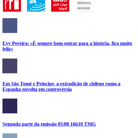
Evy Pereira: «É sempre bom entrar para a história, fico muito
feliz»
Em São Tomé e Príncipe, a extradição de chileno rumo a
Espanha envolta em controvérsia
Segunda parte da emissão 05/08 16h10 TMG