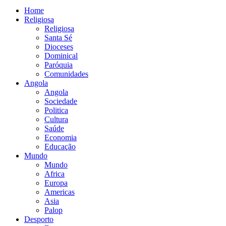
Home
Religiosa
Religiosa
Santa Sé
Dioceses
Dominical
Paróquia
Comunidades
Angola
Angola
Sociedade
Politica
Cultura
Saúde
Economia
Educação
Mundo
Mundo
Africa
Europa
Americas
Asia
Palop
Desporto