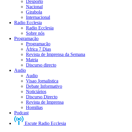
Desporto
Nacional
Girabola
Internacional
Radio Ecclesia
Radio Ecclesia
Sobre nós
Programação
Programação
África 7 Dias
Revista de Imprensa da Semana
Matria
Discurso directo
Audio
Audio
Visao Jornalistica
Debate Informativo
Noticiários
Discurso Directo
Revista de Imprensa
Homilias
Podcast
Escute Radio Ecclesia