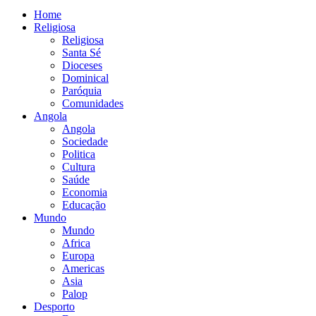
Home
Religiosa
Religiosa
Santa Sé
Dioceses
Dominical
Paróquia
Comunidades
Angola
Angola
Sociedade
Politica
Cultura
Saúde
Economia
Educação
Mundo
Mundo
Africa
Europa
Americas
Asia
Palop
Desporto