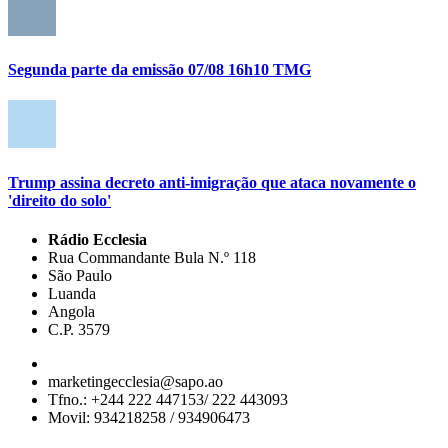
Segunda parte da emissão 07/08 16h10 TMG
Trump assina decreto anti-imigração que ataca novamente o
'direito do solo'
Rádio Ecclesia
Rua Commandante Bula N.º 118
São Paulo
Luanda
Angola
C.P. 3579
marketingecclesia@sapo.ao
Tfno.: +244 222 447153/ 222 443093
Movil: 934218258 / 934906473