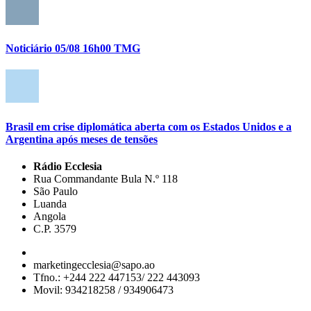
Noticiário 05/08 16h00 TMG
Brasil em crise diplomática aberta com os Estados Unidos e a
Argentina após meses de tensões
Rádio Ecclesia
Rua Commandante Bula N.º 118
São Paulo
Luanda
Angola
C.P. 3579
marketingecclesia@sapo.ao
Tfno.: +244 222 447153/ 222 443093
Movil: 934218258 / 934906473