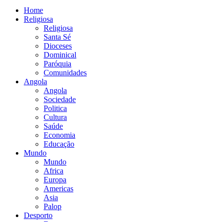
Home
Religiosa
Religiosa
Santa Sé
Dioceses
Dominical
Paróquia
Comunidades
Angola
Angola
Sociedade
Politica
Cultura
Saúde
Economia
Educação
Mundo
Mundo
Africa
Europa
Americas
Asia
Palop
Desporto