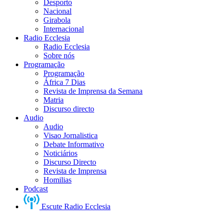
Desporto
Nacional
Girabola
Internacional
Radio Ecclesia
Radio Ecclesia
Sobre nós
Programação
Programação
África 7 Dias
Revista de Imprensa da Semana
Matria
Discurso directo
Audio
Audio
Visao Jornalistica
Debate Informativo
Noticiários
Discurso Directo
Revista de Imprensa
Homilias
Podcast
Escute Radio Ecclesia