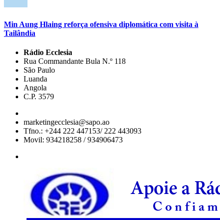
Min Aung Hlaing reforça ofensiva diplomática com visita à
Tailândia
Rádio Ecclesia
Rua Commandante Bula N.º 118
São Paulo
Luanda
Angola
C.P. 3579
marketingecclesia@sapo.ao
Tfno.: +244 222 447153/ 222 443093
Movil: 934218258 / 934906473