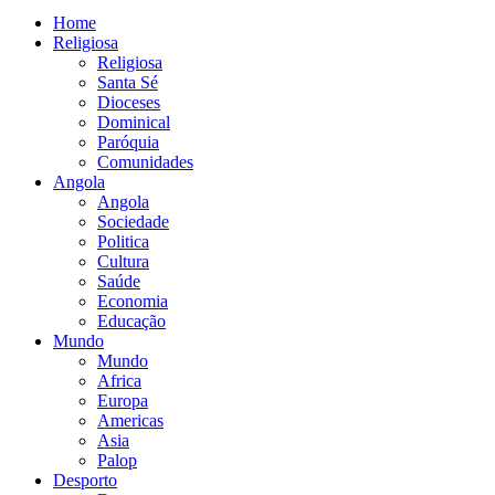
Home
Religiosa
Religiosa
Santa Sé
Dioceses
Dominical
Paróquia
Comunidades
Angola
Angola
Sociedade
Politica
Cultura
Saúde
Economia
Educação
Mundo
Mundo
Africa
Europa
Americas
Asia
Palop
Desporto