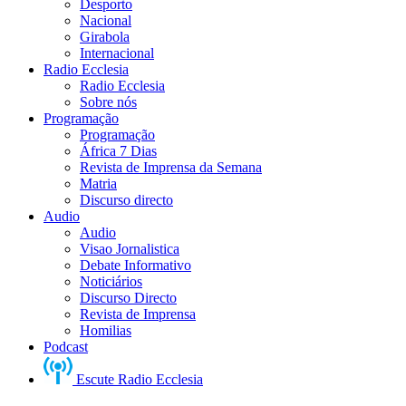
Desporto
Nacional
Girabola
Internacional
Radio Ecclesia
Radio Ecclesia
Sobre nós
Programação
Programação
África 7 Dias
Revista de Imprensa da Semana
Matria
Discurso directo
Audio
Audio
Visao Jornalistica
Debate Informativo
Noticiários
Discurso Directo
Revista de Imprensa
Homilias
Podcast
Escute Radio Ecclesia