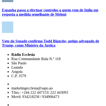
Espanha passa a efectuar controlos a quem vem de Itália em
resposta a medida semelhante de Meloni
Voto do Senado confirma Todd Blanche, antigo advogado de
Trump, como Ministro da Justiça
Rádio Ecclesia
Rua Commandante Bula N.º 118
São Paulo
Luanda
Angola
C.P. 3579
marketingecclesia@sapo.ao
Tfno.: +244 222 447153/ 222 443093
Movil: 934218258 / 934906473