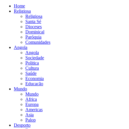
Home
Religiosa
Religiosa
Santa Sé
Dioceses
Dominical
Paróquia
Comunidades
Angola
Angola
Sociedade
Politica
Cultura
Saúde
Economia
Educação
Mundo
Mundo
Africa
Europa
Americas
Asia
Palop
Desporto