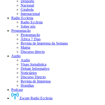
Desporto
Nacional
Girabola
Internacional
Radio Ecclesia
Radio Ecclesia
Sobre nós
Programação
Programação
África 7 Dias
Revista de Imprensa da Semana
Matria
Discurso directo
Audio
Audio
Visao Jornalistica
Debate Informativo
Noticiários
Discurso Directo
Revista de Imprensa
Homilias
Podcast
Escute Radio Ecclesia