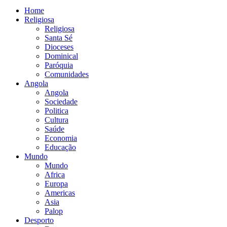
Home
Religiosa
Religiosa
Santa Sé
Dioceses
Dominical
Paróquia
Comunidades
Angola
Angola
Sociedade
Politica
Cultura
Saúde
Economia
Educação
Mundo
Mundo
Africa
Europa
Americas
Asia
Palop
Desporto