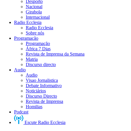
Desporto
Nacional
Girabola
Internacional
Radio Ecclesia
Radio Ecclesia
Sobre nós
Programação
Programação
África 7 Dias
Revista de Imprensa da Semana
Matria
Discurso directo
Audio
Audio
Visao Jornalistica
Debate Informativo
Noticiários
Discurso Directo
Revista de Imprensa
Homilias
Podcast
Escute Radio Ecclesia