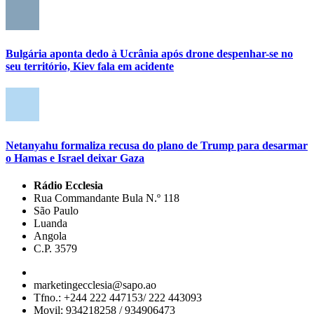
Bulgária aponta dedo à Ucrânia após drone despenhar-se no
seu território, Kiev fala em acidente
Netanyahu formaliza recusa do plano de Trump para desarmar
o Hamas e Israel deixar Gaza
Rádio Ecclesia
Rua Commandante Bula N.º 118
São Paulo
Luanda
Angola
C.P. 3579
marketingecclesia@sapo.ao
Tfno.: +244 222 447153/ 222 443093
Movil: 934218258 / 934906473