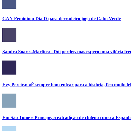
CAN Feminino: Dia D para derradeiro jogo de Cabo Verde
Sandra Soares-Martins: «Dói perder, mas espero uma vitória fr
Evy Pereira: «É sempre bom entrar para a história, fico muito fel
Em São Tomé e Príncipe, a extradição de chileno rumo a Espanh