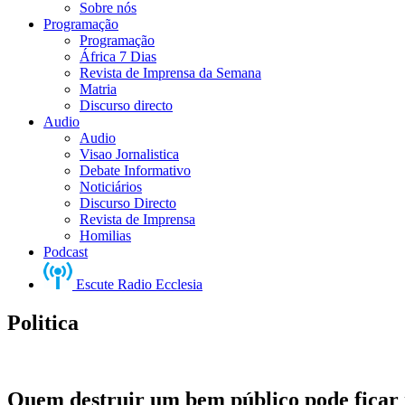
Sobre nós
Programação
Programação
África 7 Dias
Revista de Imprensa da Semana
Matria
Discurso directo
Audio
Audio
Visao Jornalistica
Debate Informativo
Noticiários
Discurso Directo
Revista de Imprensa
Homilias
Podcast
Escute Radio Ecclesia
Politica
Quem destruir um bem público pode ficar n