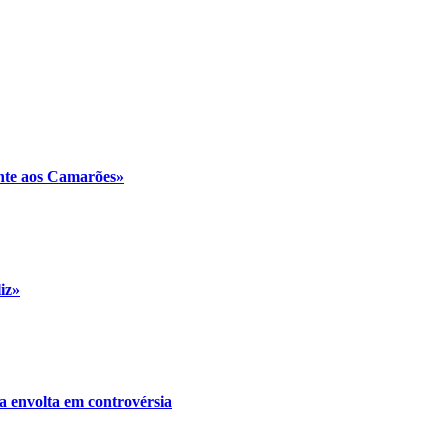
ente aos Camarões»
iz»
a envolta em controvérsia