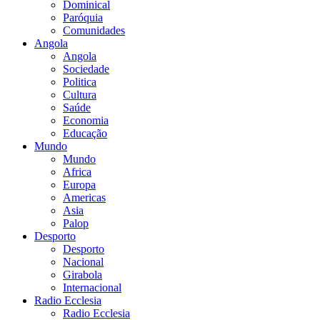
Dominical
Paróquia
Comunidades
Angola
Angola
Sociedade
Politica
Cultura
Saúde
Economia
Educação
Mundo
Mundo
Africa
Europa
Americas
Asia
Palop
Desporto
Desporto
Nacional
Girabola
Internacional
Radio Ecclesia
Radio Ecclesia