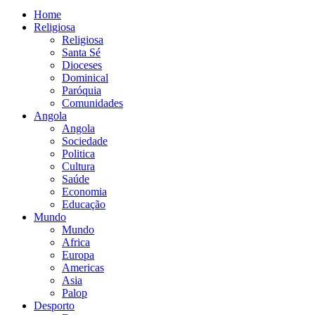
Home
Religiosa
Religiosa
Santa Sé
Dioceses
Dominical
Paróquia
Comunidades
Angola
Angola
Sociedade
Politica
Cultura
Saúde
Economia
Educação
Mundo
Mundo
Africa
Europa
Americas
Asia
Palop
Desporto