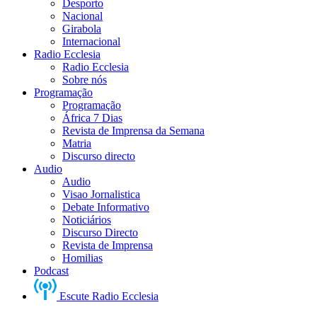
Desporto
Nacional
Girabola
Internacional
Radio Ecclesia
Radio Ecclesia
Sobre nós
Programação
Programação
África 7 Dias
Revista de Imprensa da Semana
Matria
Discurso directo
Audio
Audio
Visao Jornalistica
Debate Informativo
Noticiários
Discurso Directo
Revista de Imprensa
Homilias
Podcast
Escute Radio Ecclesia