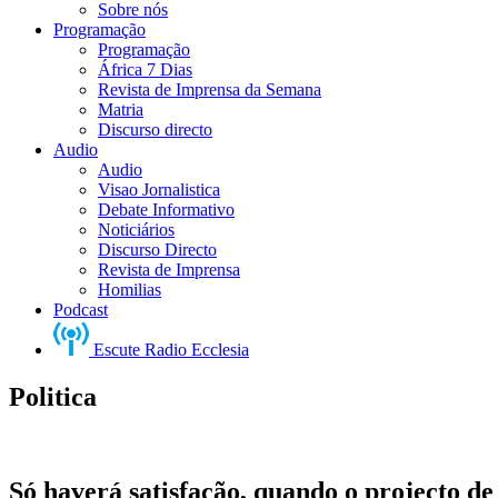
Sobre nós
Programação
Programação
África 7 Dias
Revista de Imprensa da Semana
Matria
Discurso directo
Audio
Audio
Visao Jornalistica
Debate Informativo
Noticiários
Discurso Directo
Revista de Imprensa
Homilias
Podcast
Escute Radio Ecclesia
Politica
Só haverá satisfação, quando o projecto 