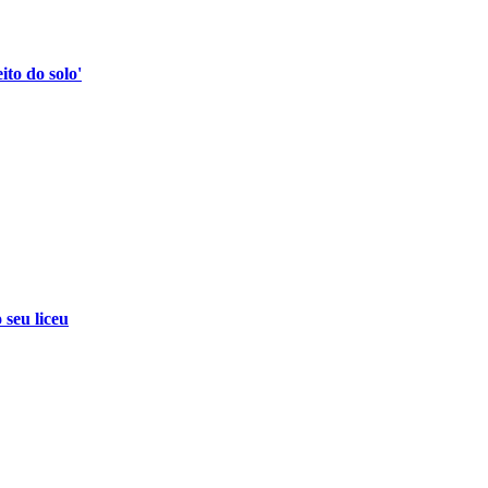
to do solo'
 seu liceu