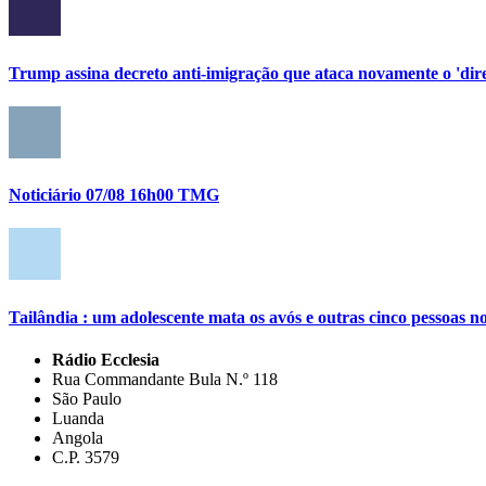
Trump assina decreto anti-imigração que ataca novamente o 'direi
Noticiário 07/08 16h00 TMG
Tailândia : um adolescente mata os avós e outras cinco pessoas no
Rádio Ecclesia
Rua Commandante Bula N.º 118
São Paulo
Luanda
Angola
C.P. 3579