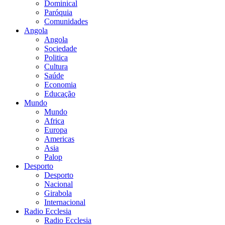
Dominical
Paróquia
Comunidades
Angola
Angola
Sociedade
Politica
Cultura
Saúde
Economia
Educação
Mundo
Mundo
Africa
Europa
Americas
Asia
Palop
Desporto
Desporto
Nacional
Girabola
Internacional
Radio Ecclesia
Radio Ecclesia