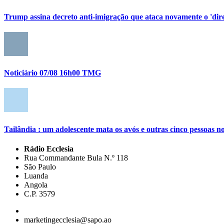
Trump assina decreto anti-imigração que ataca novamente o 'direi
Noticiário 07/08 16h00 TMG
Tailândia : um adolescente mata os avós e outras cinco pessoas no
Rádio Ecclesia
Rua Commandante Bula N.º 118
São Paulo
Luanda
Angola
C.P. 3579
marketingecclesia@sapo.ao