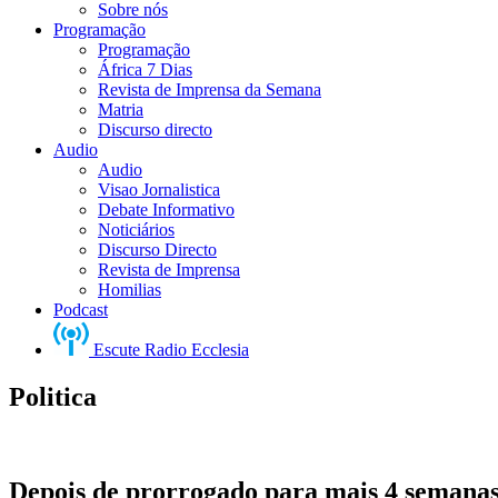
Sobre nós
Programação
Programação
África 7 Dias
Revista de Imprensa da Semana
Matria
Discurso directo
Audio
Audio
Visao Jornalistica
Debate Informativo
Noticiários
Discurso Directo
Revista de Imprensa
Homilias
Podcast
Escute Radio Ecclesia
Politica
Depois de prorrogado para mais 4 semanas