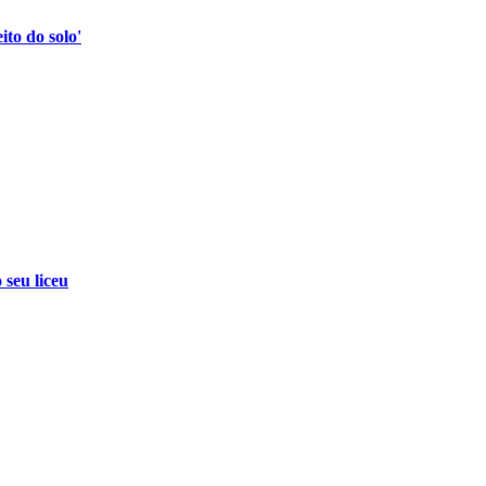
to do solo'
 seu liceu