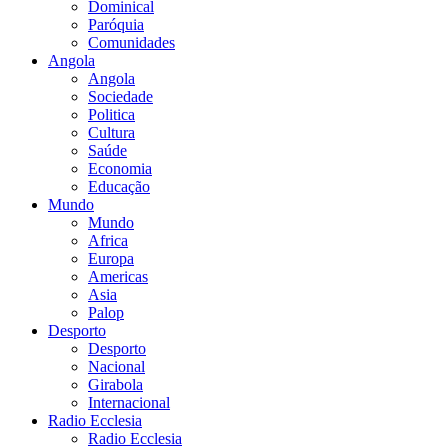
Dominical
Paróquia
Comunidades
Angola
Angola
Sociedade
Politica
Cultura
Saúde
Economia
Educação
Mundo
Mundo
Africa
Europa
Americas
Asia
Palop
Desporto
Desporto
Nacional
Girabola
Internacional
Radio Ecclesia
Radio Ecclesia