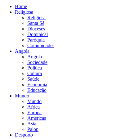
Home
Religiosa
Religiosa
Santa Sé
Dioceses
Dominical
Paróquia
Comunidades
Angola
Angola
Sociedade
Politica
Cultura
Saúde
Economia
Educação
Mundo
Mundo
Africa
Europa
Americas
Asia
Palop
Desporto