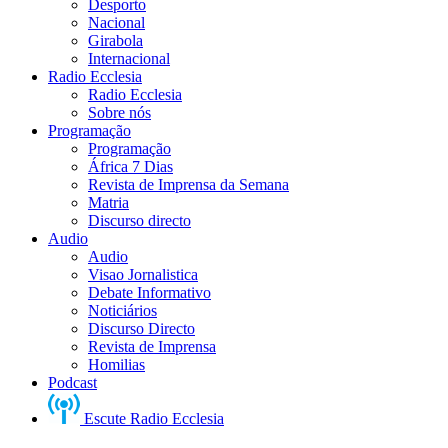
Desporto
Nacional
Girabola
Internacional
Radio Ecclesia
Radio Ecclesia
Sobre nós
Programação
Programação
África 7 Dias
Revista de Imprensa da Semana
Matria
Discurso directo
Audio
Audio
Visao Jornalistica
Debate Informativo
Noticiários
Discurso Directo
Revista de Imprensa
Homilias
Podcast
Escute Radio Ecclesia