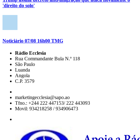
'direito do solo'
Noticiário 07/08 16h00 TMG
Rádio Ecclesia
Rua Commandante Bula N.º 118
São Paulo
Luanda
Angola
C.P. 3579
marketingecclesia@sapo.ao
Tfno.: +244 222 447153/ 222 443093
Movil: 934218258 / 934906473