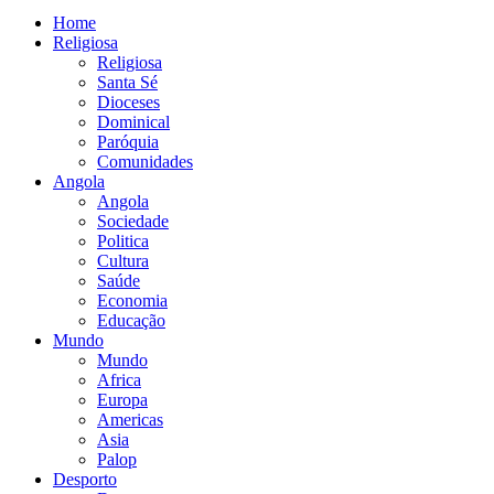
Home
Religiosa
Religiosa
Santa Sé
Dioceses
Dominical
Paróquia
Comunidades
Angola
Angola
Sociedade
Politica
Cultura
Saúde
Economia
Educação
Mundo
Mundo
Africa
Europa
Americas
Asia
Palop
Desporto