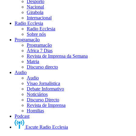
Desporto
Nacional
Girabola
Internacional
Radio Ecclesia
Radio Ecclesia
Sobre nós
Programação
Programação
África 7 Dias
Revista de Imprensa da Semana
Matria
Discurso directo
Audio
Audio
Visao Jornalistica
Debate Informativo
Noticiários
Discurso Directo
Revista de Imprensa
Homilias
Podcast
Escute Radio Ecclesia