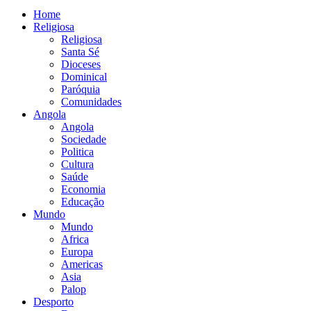
Home
Religiosa
Religiosa
Santa Sé
Dioceses
Dominical
Paróquia
Comunidades
Angola
Angola
Sociedade
Politica
Cultura
Saúde
Economia
Educação
Mundo
Mundo
Africa
Europa
Americas
Asia
Palop
Desporto