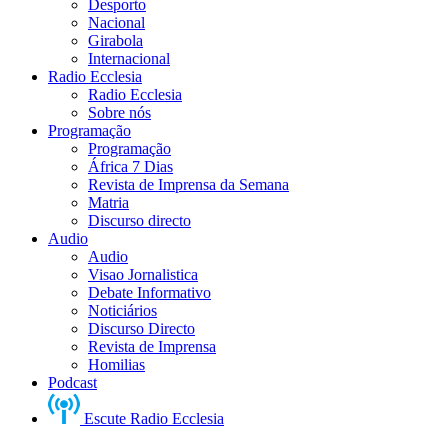
Desporto
Nacional
Girabola
Internacional
Radio Ecclesia
Radio Ecclesia
Sobre nós
Programação
Programação
África 7 Dias
Revista de Imprensa da Semana
Matria
Discurso directo
Audio
Audio
Visao Jornalistica
Debate Informativo
Noticiários
Discurso Directo
Revista de Imprensa
Homilias
Podcast
Escute Radio Ecclesia