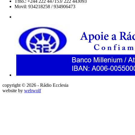
Tfno.: +244 222 447153/ 222 443093
Movil: 934218258 / 934906473
copyright © 2026 - Rádio Ecclesia
website by
webwolf