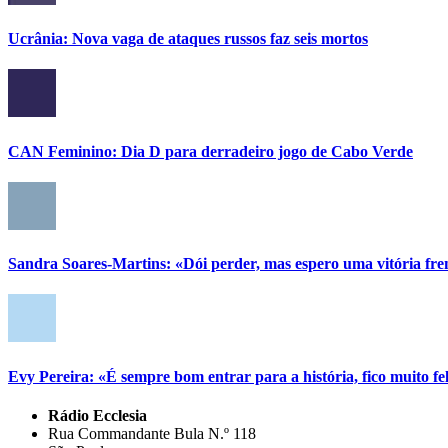
Ucrânia: Nova vaga de ataques russos faz seis mortos
CAN Feminino: Dia D para derradeiro jogo de Cabo Verde
Sandra Soares-Martins: «Dói perder, mas espero uma vitória fr
Evy Pereira: «É sempre bom entrar para a história, fico muito fel
Rádio Ecclesia
Rua Commandante Bula N.º 118