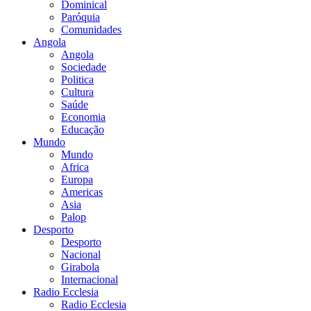
Dominical
Paróquia
Comunidades
Angola
Angola
Sociedade
Politica
Cultura
Saúde
Economia
Educação
Mundo
Mundo
Africa
Europa
Americas
Asia
Palop
Desporto
Desporto
Nacional
Girabola
Internacional
Radio Ecclesia
Radio Ecclesia