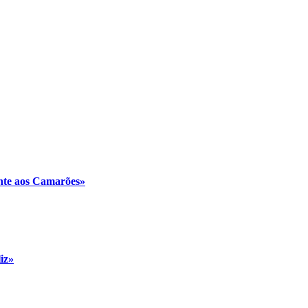
ente aos Camarões»
iz»