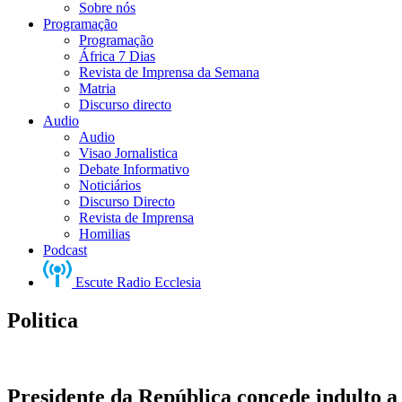
Sobre nós
Programação
Programação
África 7 Dias
Revista de Imprensa da Semana
Matria
Discurso directo
Audio
Audio
Visao Jornalistica
Debate Informativo
Noticiários
Discurso Directo
Revista de Imprensa
Homilias
Podcast
Escute Radio Ecclesia
Politica
Presidente da República concede indulto a