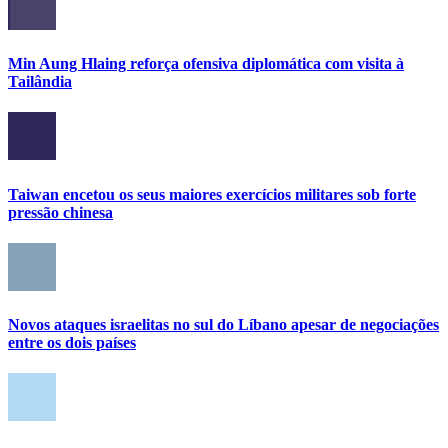
Min Aung Hlaing reforça ofensiva diplomática com visita à
Tailândia
Taiwan encetou os seus maiores exercícios militares sob forte
pressão chinesa
Novos ataques israelitas no sul do Líbano apesar de negociações
entre os dois países