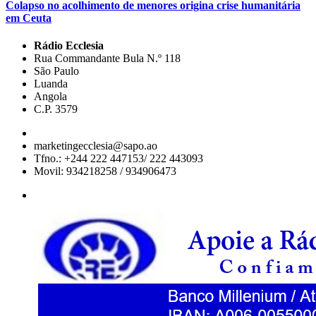
Colapso no acolhimento de menores origina crise humanitária
em Ceuta
Rádio Ecclesia
Rua Commandante Bula N.º 118
São Paulo
Luanda
Angola
C.P. 3579
marketingecclesia@sapo.ao
Tfno.: +244 222 447153/ 222 443093
Movil: 934218258 / 934906473