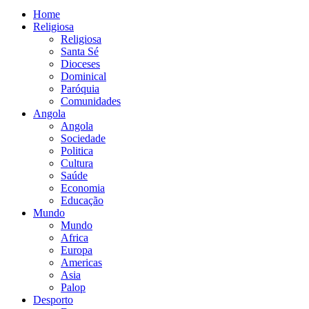
Home
Religiosa
Religiosa
Santa Sé
Dioceses
Dominical
Paróquia
Comunidades
Angola
Angola
Sociedade
Politica
Cultura
Saúde
Economia
Educação
Mundo
Mundo
Africa
Europa
Americas
Asia
Palop
Desporto