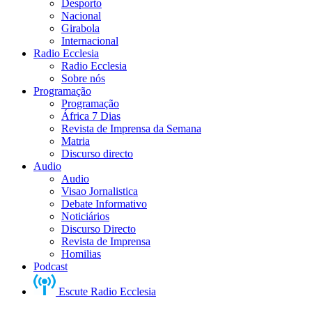
Desporto
Nacional
Girabola
Internacional
Radio Ecclesia
Radio Ecclesia
Sobre nós
Programação
Programação
África 7 Dias
Revista de Imprensa da Semana
Matria
Discurso directo
Audio
Audio
Visao Jornalistica
Debate Informativo
Noticiários
Discurso Directo
Revista de Imprensa
Homilias
Podcast
Escute Radio Ecclesia