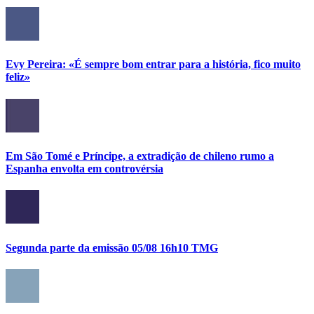
Evy Pereira: «É sempre bom entrar para a história, fico muito
feliz»
Em São Tomé e Príncipe, a extradição de chileno rumo a
Espanha envolta em controvérsia
Segunda parte da emissão 05/08 16h10 TMG