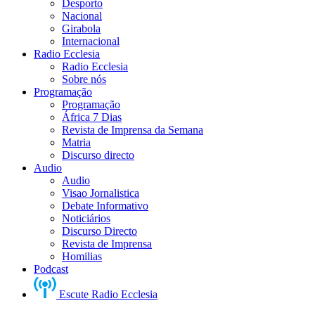
Desporto
Nacional
Girabola
Internacional
Radio Ecclesia
Radio Ecclesia
Sobre nós
Programação
Programação
África 7 Dias
Revista de Imprensa da Semana
Matria
Discurso directo
Audio
Audio
Visao Jornalistica
Debate Informativo
Noticiários
Discurso Directo
Revista de Imprensa
Homilias
Podcast
Escute Radio Ecclesia