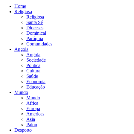
Home
Religiosa
Religiosa
Santa Sé
Dioceses
Dominical
Paróquia
Comunidades
Angola
Angola
Sociedade
Politica
Cultura
Saúde
Economia
Educação
Mundo
Mundo
Africa
Europa
Americas
Asia
Palop
Desporto