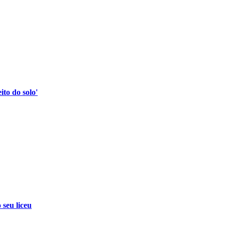
to do solo'
 seu liceu