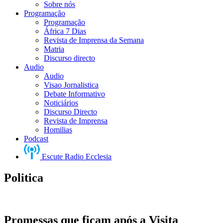
Sobre nós
Programação
Programação
África 7 Dias
Revista de Imprensa da Semana
Matria
Discurso directo
Audio
Audio
Visao Jornalistica
Debate Informativo
Noticiários
Discurso Directo
Revista de Imprensa
Homilias
Podcast
Escute Radio Ecclesia
Politica
Promessas que ficam após a Visita