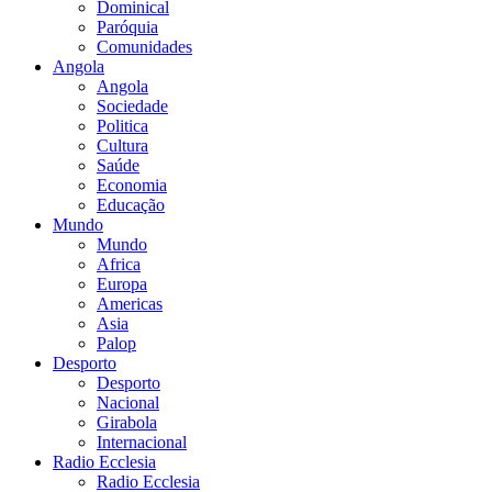
Dominical
Paróquia
Comunidades
Angola
Angola
Sociedade
Politica
Cultura
Saúde
Economia
Educação
Mundo
Mundo
Africa
Europa
Americas
Asia
Palop
Desporto
Desporto
Nacional
Girabola
Internacional
Radio Ecclesia
Radio Ecclesia