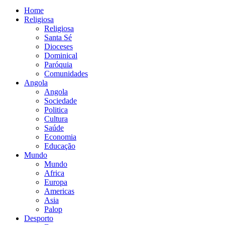
Home
Religiosa
Religiosa
Santa Sé
Dioceses
Dominical
Paróquia
Comunidades
Angola
Angola
Sociedade
Politica
Cultura
Saúde
Economia
Educação
Mundo
Mundo
Africa
Europa
Americas
Asia
Palop
Desporto