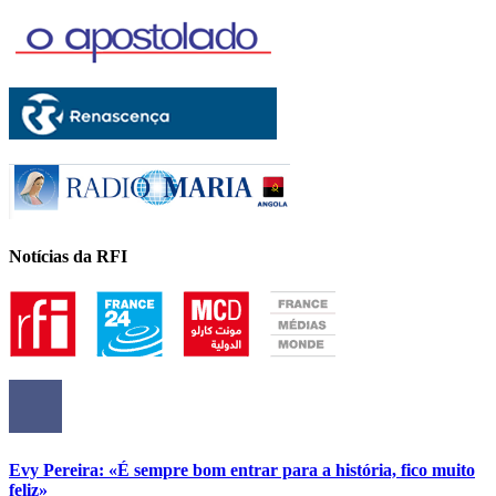
Notícias da RFI
Evy Pereira: «É sempre bom entrar para a história, fico muito
feliz»