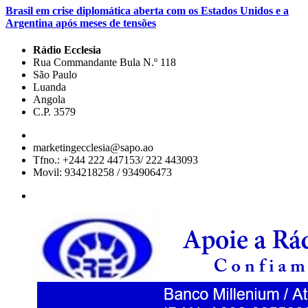
Brasil em crise diplomática aberta com os Estados Unidos e a
Argentina após meses de tensões
Rádio Ecclesia
Rua Commandante Bula N.º 118
São Paulo
Luanda
Angola
C.P. 3579
marketingecclesia@sapo.ao
Tfno.: +244 222 447153/ 222 443093
Movil: 934218258 / 934906473