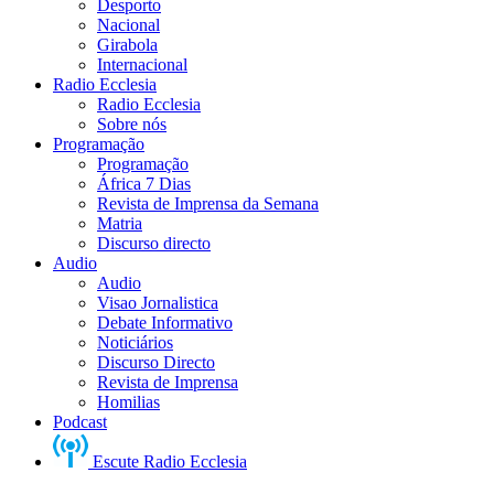
Desporto
Nacional
Girabola
Internacional
Radio Ecclesia
Radio Ecclesia
Sobre nós
Programação
Programação
África 7 Dias
Revista de Imprensa da Semana
Matria
Discurso directo
Audio
Audio
Visao Jornalistica
Debate Informativo
Noticiários
Discurso Directo
Revista de Imprensa
Homilias
Podcast
Escute Radio Ecclesia