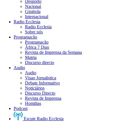
Desporto
Nacional
Girabola
Internacional
Radio Ecclesia
Radio Ecclesia
Sobre nós
Programação
Programação
África 7 Dias
Revista de Imprensa da Semana
Matria
Discurso directo
Audio
Audio
Visao Jornalistica
Debate Informativo
Noticiários
Discurso Directo
Revista de Imprensa
Homilias
Podcast
Escute Radio Ecclesia