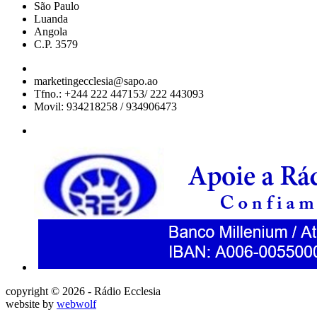
São Paulo
Luanda
Angola
C.P. 3579
marketingecclesia@sapo.ao
Tfno.: +244 222 447153/ 222 443093
Movil: 934218258 / 934906473
copyright © 2026 - Rádio Ecclesia
website by
webwolf