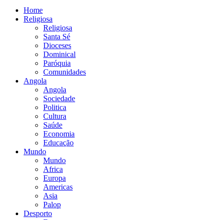
Home
Religiosa
Religiosa
Santa Sé
Dioceses
Dominical
Paróquia
Comunidades
Angola
Angola
Sociedade
Politica
Cultura
Saúde
Economia
Educação
Mundo
Mundo
Africa
Europa
Americas
Asia
Palop
Desporto