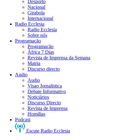
Desporto
Nacional
Girabola
Internacional
Radio Ecclesia
Radio Ecclesia
Sobre nós
Programação
Programação
África 7 Dias
Revista de Imprensa da Semana
Matria
Discurso directo
Audio
Audio
Visao Jornalistica
Debate Informativo
Noticiários
Discurso Directo
Revista de Imprensa
Homilias
Podcast
Escute Radio Ecclesia