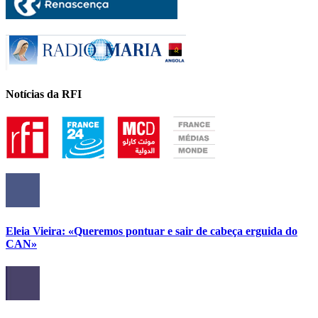
Notícias da RFI
Eleia Vieira: «Queremos pontuar e sair de cabeça erguida do
CAN»