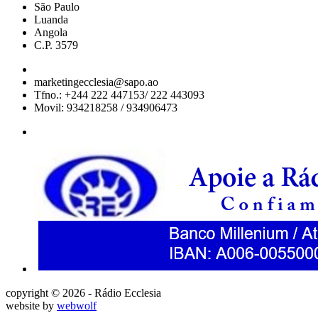
São Paulo
Luanda
Angola
C.P. 3579
marketingecclesia@sapo.ao
Tfno.: +244 222 447153/ 222 443093
Movil: 934218258 / 934906473
copyright © 2026 - Rádio Ecclesia
website by
webwolf