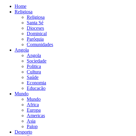
Home
Religiosa
Religiosa
Santa Sé
Dioceses
Dominical
Paróquia
Comunidades
Angola
Angola
Sociedade
Politica
Cultura
Saúde
Economia
Educação
Mundo
Mundo
Africa
Europa
Americas
Asia
Palop
Desporto