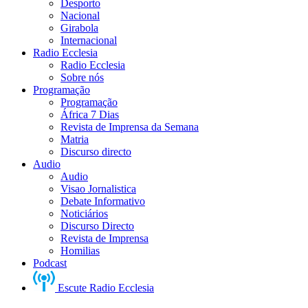
Desporto
Nacional
Girabola
Internacional
Radio Ecclesia
Radio Ecclesia
Sobre nós
Programação
Programação
África 7 Dias
Revista de Imprensa da Semana
Matria
Discurso directo
Audio
Audio
Visao Jornalistica
Debate Informativo
Noticiários
Discurso Directo
Revista de Imprensa
Homilias
Podcast
Escute Radio Ecclesia