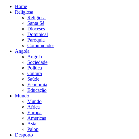
Home
Religiosa
Religiosa
Santa Sé
Dioceses
Dominical
Paróquia
Comunidades
Angola
Angola
Sociedade
Politica
Cultura
Saúde
Economia
Educação
Mundo
Mundo
Africa
Europa
Americas
Asia
Palop
Desporto