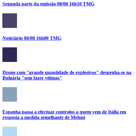
Segunda parte da emissão 08/08 16h10 TMG
Noticiário 08/08 16h00 TMG
Drone com "grande quantidade de explosivos" despenha-se na
Bulgária "sem fazer vítimas"
Espanha passa a efectuar controlos a quem vem de Itália em
resposta a medida semelhante de Meloni