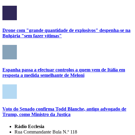
Drone com "grande quantidade de explosivos" despenha-se na
Bulgária "sem fazer vítimas"
Espanha passa a efectuar controlos a quem vem de Itália em
resposta a medida semelhante de Meloni
Voto do Senado confirma Todd Blanche, antigo advogado de
Trump, como Ministro da Justiça
Rádio Ecclesia
Rua Commandante Bula N.º 118