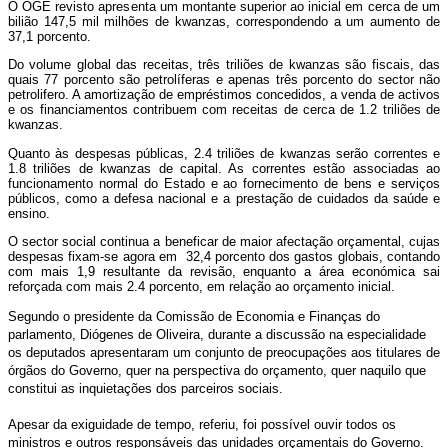
O OGE revisto apresenta um montante superior ao inicial em cerca de um
bilião 147,5 mil milhões de kwanzas, correspondendo a um aumento de
37,1 porcento.
Do volume global das receitas, três triliões de kwanzas são fiscais, das
quais 77 porcento são petrolíferas e apenas três porcento do sector não
petrolifero. A amortização de empréstimos concedidos, a venda de activos
e os financiamentos contribuem com receitas de cerca de 1.2 triliões de
kwanzas.
Quanto às despesas públicas, 2.4 triliões de kwanzas serão correntes e
1.8 triliões de kwanzas de capital. As correntes estão associadas ao
funcionamento normal do Estado e ao fornecimento de bens e serviços
públicos, como a defesa nacional e a prestação de cuidados da saúde e
ensino.
O sector social continua a beneficar de maior afectação orçamental, cujas
despesas fixam-se agora em 32,4 porcento dos gastos globais, contando
com mais 1,9 resultante da revisão, enquanto a área económica sai
reforçada com mais 2.4 porcento, em relação ao orçamento inicial.
Segundo o presidente da Comissão de Economia e Finanças do
parlamento, Diógenes de Oliveira, durante a discussão na especialidade
os deputados apresentaram um conjunto de preocupações aos titulares de
órgãos do Governo, quer na perspectiva do orçamento, quer naquilo que
constitui as inquietações dos parceiros sociais.
Apesar da exiguidade de tempo, referiu, foi possível ouvir todos os
ministros e outros responsáveis das unidades orçamentais do Governo.