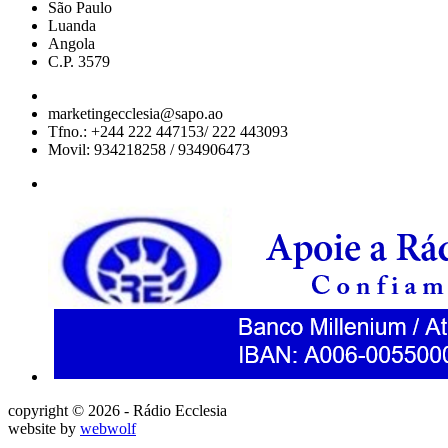
São Paulo
Luanda
Angola
C.P. 3579
marketingecclesia@sapo.ao
Tfno.: +244 222 447153/ 222 443093
Movil: 934218258 / 934906473
copyright © 2026 - Rádio Ecclesia
website by
webwolf