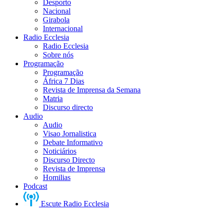
Desporto
Nacional
Girabola
Internacional
Radio Ecclesia
Radio Ecclesia
Sobre nós
Programação
Programação
África 7 Dias
Revista de Imprensa da Semana
Matria
Discurso directo
Audio
Audio
Visao Jornalistica
Debate Informativo
Noticiários
Discurso Directo
Revista de Imprensa
Homilias
Podcast
Escute Radio Ecclesia