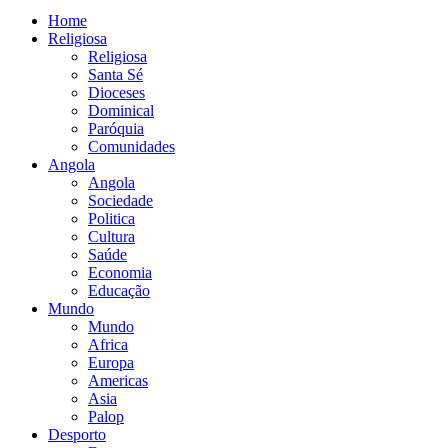
Home
Religiosa
Religiosa
Santa Sé
Dioceses
Dominical
Paróquia
Comunidades
Angola
Angola
Sociedade
Politica
Cultura
Saúde
Economia
Educação
Mundo
Mundo
Africa
Europa
Americas
Asia
Palop
Desporto