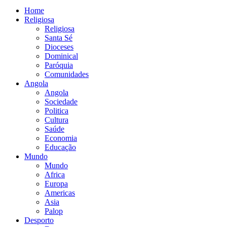
Home
Religiosa
Religiosa
Santa Sé
Dioceses
Dominical
Paróquia
Comunidades
Angola
Angola
Sociedade
Politica
Cultura
Saúde
Economia
Educação
Mundo
Mundo
Africa
Europa
Americas
Asia
Palop
Desporto