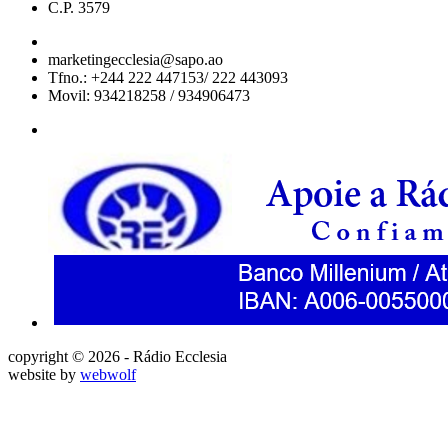
C.P. 3579
marketingecclesia@sapo.ao
Tfno.: +244 222 447153/ 222 443093
Movil: 934218258 / 934906473
copyright © 2026 - Rádio Ecclesia
website by
webwolf