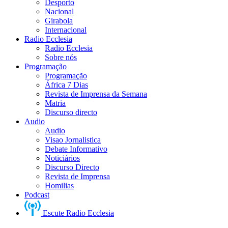
Desporto
Nacional
Girabola
Internacional
Radio Ecclesia
Radio Ecclesia
Sobre nós
Programação
Programação
África 7 Dias
Revista de Imprensa da Semana
Matria
Discurso directo
Audio
Audio
Visao Jornalistica
Debate Informativo
Noticiários
Discurso Directo
Revista de Imprensa
Homilias
Podcast
Escute Radio Ecclesia