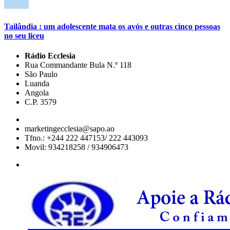
Tailândia : um adolescente mata os avós e outras cinco pessoas
no seu liceu
Rádio Ecclesia
Rua Commandante Bula N.º 118
São Paulo
Luanda
Angola
C.P. 3579
marketingecclesia@sapo.ao
Tfno.: +244 222 447153/ 222 443093
Movil: 934218258 / 934906473