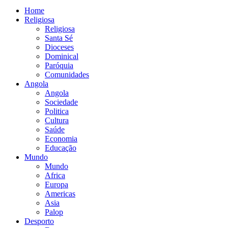
Home
Religiosa
Religiosa
Santa Sé
Dioceses
Dominical
Paróquia
Comunidades
Angola
Angola
Sociedade
Politica
Cultura
Saúde
Economia
Educação
Mundo
Mundo
Africa
Europa
Americas
Asia
Palop
Desporto