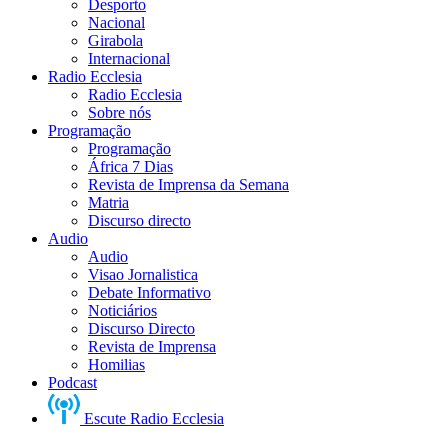
Desporto
Nacional
Girabola
Internacional
Radio Ecclesia
Radio Ecclesia
Sobre nós
Programação
Programação
África 7 Dias
Revista de Imprensa da Semana
Matria
Discurso directo
Audio
Audio
Visao Jornalistica
Debate Informativo
Noticiários
Discurso Directo
Revista de Imprensa
Homilias
Podcast
Escute Radio Ecclesia