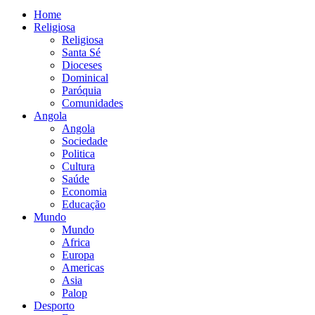
Home
Religiosa
Religiosa
Santa Sé
Dioceses
Dominical
Paróquia
Comunidades
Angola
Angola
Sociedade
Politica
Cultura
Saúde
Economia
Educação
Mundo
Mundo
Africa
Europa
Americas
Asia
Palop
Desporto