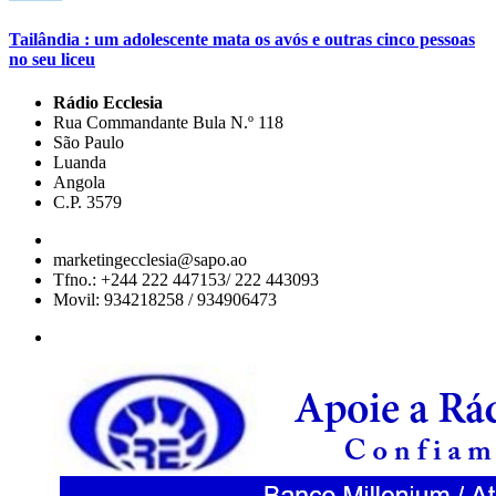
Tailândia : um adolescente mata os avós e outras cinco pessoas
no seu liceu
Rádio Ecclesia
Rua Commandante Bula N.º 118
São Paulo
Luanda
Angola
C.P. 3579
marketingecclesia@sapo.ao
Tfno.: +244 222 447153/ 222 443093
Movil: 934218258 / 934906473