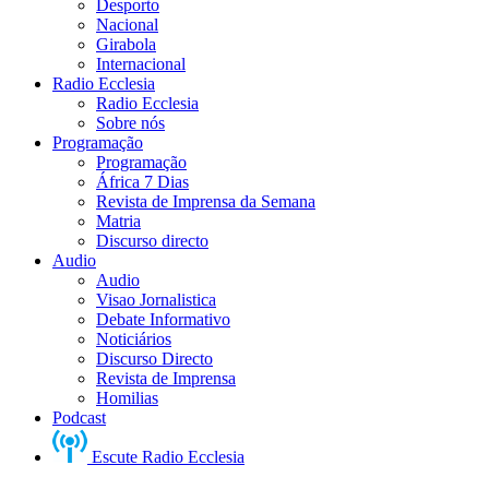
Desporto
Nacional
Girabola
Internacional
Radio Ecclesia
Radio Ecclesia
Sobre nós
Programação
Programação
África 7 Dias
Revista de Imprensa da Semana
Matria
Discurso directo
Audio
Audio
Visao Jornalistica
Debate Informativo
Noticiários
Discurso Directo
Revista de Imprensa
Homilias
Podcast
Escute Radio Ecclesia