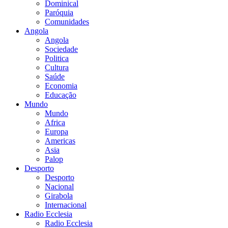
Dominical
Paróquia
Comunidades
Angola
Angola
Sociedade
Politica
Cultura
Saúde
Economia
Educação
Mundo
Mundo
Africa
Europa
Americas
Asia
Palop
Desporto
Desporto
Nacional
Girabola
Internacional
Radio Ecclesia
Radio Ecclesia