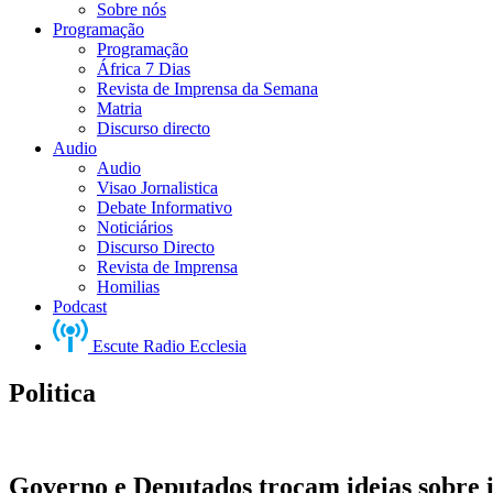
Sobre nós
Programação
Programação
África 7 Dias
Revista de Imprensa da Semana
Matria
Discurso directo
Audio
Audio
Visao Jornalistica
Debate Informativo
Noticiários
Discurso Directo
Revista de Imprensa
Homilias
Podcast
Escute Radio Ecclesia
Politica
Governo e Deputados trocam ideias sobre 