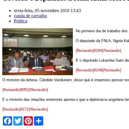
sexta-feira, 05 novembro 2010 13:43
vanda de carvalho
Politica
No primeiro dia de trabalho do
O deputado da FNLA, Ngola Kab
{flexiaudio}9184{/flexiaudio}
E o deputado Lukamba Gato da 
{flexiaudio}9149{/flexiaudio}
O ministro da defesa, Cândido Vandunem, disse que é imperioso pensar no
{flexiaudio}9052{/flexiaudio}
E o ministro das relações exteriores aponta o que a diplomacia angolana tem
{flexiaudio}9171{/flexiaudio}
Facebook
Twitter
Pinterest
Share