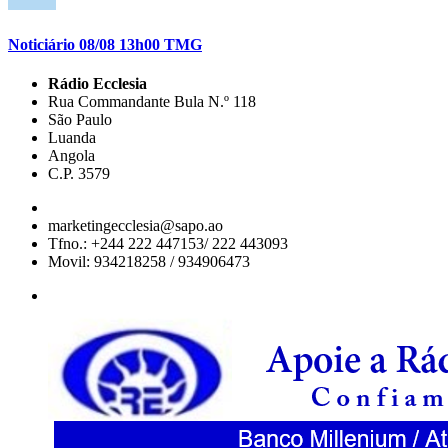
Noticiário 08/08 13h00 TMG
Rádio Ecclesia
Rua Commandante Bula N.º 118
São Paulo
Luanda
Angola
C.P. 3579
marketingecclesia@sapo.ao
Tfno.: +244 222 447153/ 222 443093
Movil: 934218258 / 934906473