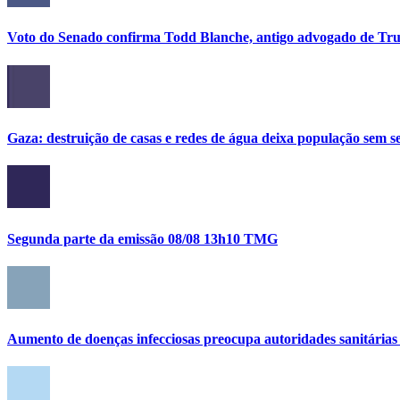
Voto do Senado confirma Todd Blanche, antigo advogado de Tru
Gaza: destruição de casas e redes de água deixa população sem se
Segunda parte da emissão 08/08 13h10 TMG
Aumento de doenças infecciosas preocupa autoridades sanitária