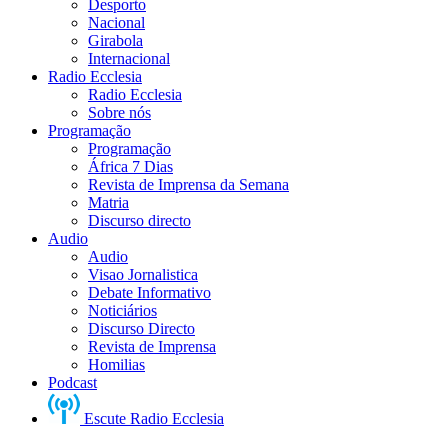
Desporto
Nacional
Girabola
Internacional
Radio Ecclesia
Radio Ecclesia
Sobre nós
Programação
Programação
África 7 Dias
Revista de Imprensa da Semana
Matria
Discurso directo
Audio
Audio
Visao Jornalistica
Debate Informativo
Noticiários
Discurso Directo
Revista de Imprensa
Homilias
Podcast
Escute Radio Ecclesia