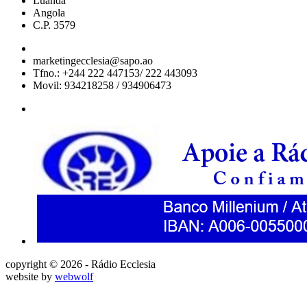
Luanda
Angola
C.P. 3579
marketingecclesia@sapo.ao
Tfno.: +244 222 447153/ 222 443093
Movil: 934218258 / 934906473
copyright © 2026 - Rádio Ecclesia
website by
webwolf