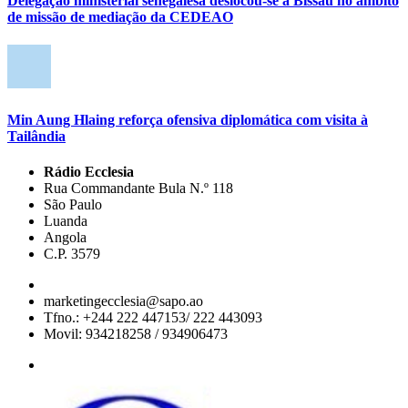
Delegação ministerial senegalesa deslocou-se a Bissau no âmbito
de missão de mediação da CEDEAO
Min Aung Hlaing reforça ofensiva diplomática com visita à
Tailândia
Rádio Ecclesia
Rua Commandante Bula N.º 118
São Paulo
Luanda
Angola
C.P. 3579
marketingecclesia@sapo.ao
Tfno.: +244 222 447153/ 222 443093
Movil: 934218258 / 934906473