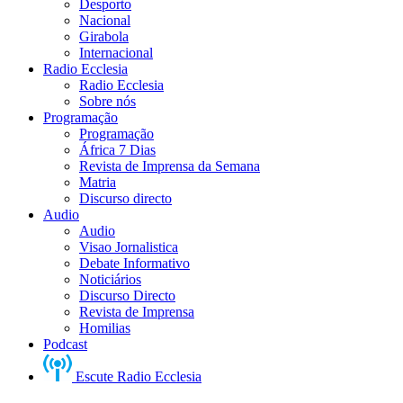
Desporto
Nacional
Girabola
Internacional
Radio Ecclesia
Radio Ecclesia
Sobre nós
Programação
Programação
África 7 Dias
Revista de Imprensa da Semana
Matria
Discurso directo
Audio
Audio
Visao Jornalistica
Debate Informativo
Noticiários
Discurso Directo
Revista de Imprensa
Homilias
Podcast
Escute Radio Ecclesia