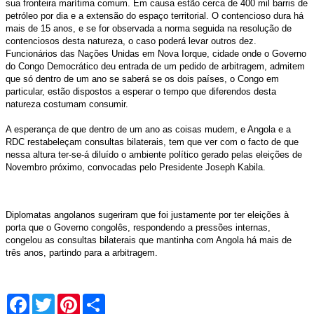
sua fronteira marítima comum. Em causa estão cerca de 400 mil barris de
petróleo por dia e a extensão do espaço territorial. O contencioso dura há
mais de 15 anos, e se for observada a norma seguida na resolução de
contenciosos desta natureza, o caso poderá levar outros dez.
Funcionários das Nações Unidas em Nova Iorque, cidade onde o Governo
do Congo Democrático deu entrada de um pedido de arbitragem, admitem
que só dentro de um ano se saberá se os dois países, o Congo em
particular, estão dispostos a esperar o tempo que diferendos desta
natureza costumam consumir.
A esperança de que dentro de um ano as coisas mudem, e Angola e a
RDC restabeleçam consultas bilaterais, tem que ver com o facto de que
nessa altura ter-se-á diluído o ambiente político gerado pelas eleições de
Novembro próximo, convocadas pelo Presidente Joseph Kabila.
Diplomatas angolanos sugeriram que foi justamente por ter eleições à
porta que o Governo congolês, respondendo a pressões internas,
congelou as consultas bilaterais que mantinha com Angola há mais de
três anos, partindo para a arbitragem.
Facebook
Twitter
Pinterest
Share