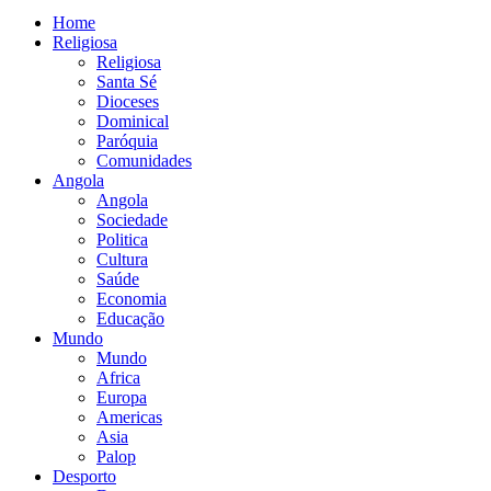
Home
Religiosa
Religiosa
Santa Sé
Dioceses
Dominical
Paróquia
Comunidades
Angola
Angola
Sociedade
Politica
Cultura
Saúde
Economia
Educação
Mundo
Mundo
Africa
Europa
Americas
Asia
Palop
Desporto