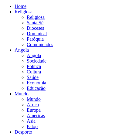
Home
Religiosa
Religiosa
Santa Sé
Dioceses
Dominical
Paróquia
Comunidades
Angola
Angola
Sociedade
Politica
Cultura
Saúde
Economia
Educação
Mundo
Mundo
Africa
Europa
Americas
Asia
Palop
Desporto