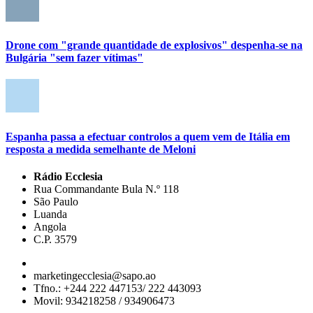
Drone com "grande quantidade de explosivos" despenha-se na
Bulgária "sem fazer vítimas"
Espanha passa a efectuar controlos a quem vem de Itália em
resposta a medida semelhante de Meloni
Rádio Ecclesia
Rua Commandante Bula N.º 118
São Paulo
Luanda
Angola
C.P. 3579
marketingecclesia@sapo.ao
Tfno.: +244 222 447153/ 222 443093
Movil: 934218258 / 934906473