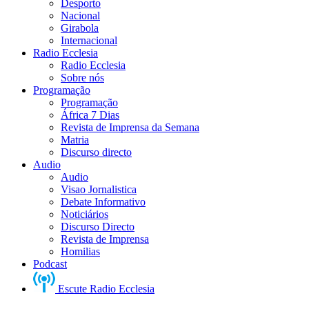
Desporto
Nacional
Girabola
Internacional
Radio Ecclesia
Radio Ecclesia
Sobre nós
Programação
Programação
África 7 Dias
Revista de Imprensa da Semana
Matria
Discurso directo
Audio
Audio
Visao Jornalistica
Debate Informativo
Noticiários
Discurso Directo
Revista de Imprensa
Homilias
Podcast
Escute Radio Ecclesia