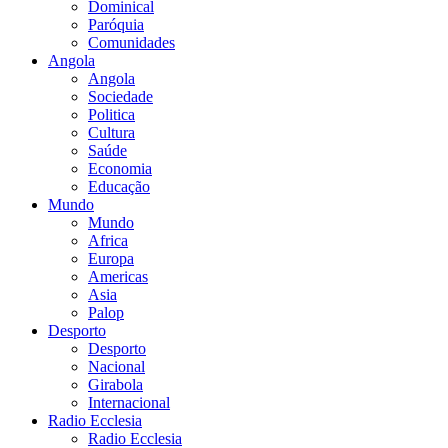
Dominical
Paróquia
Comunidades
Angola
Angola
Sociedade
Politica
Cultura
Saúde
Economia
Educação
Mundo
Mundo
Africa
Europa
Americas
Asia
Palop
Desporto
Desporto
Nacional
Girabola
Internacional
Radio Ecclesia
Radio Ecclesia