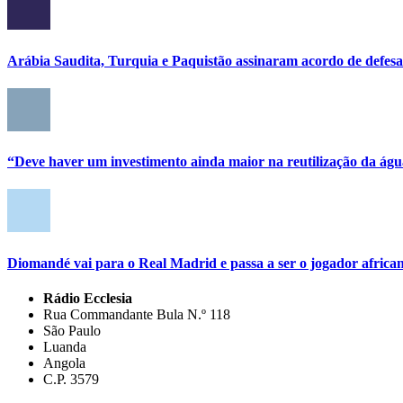
Arábia Saudita, Turquia e Paquistão assinaram acordo de defe
“Deve haver um investimento ainda maior na reutilização da ág
Diomandé vai para o Real Madrid e passa a ser o jogador african
Rádio Ecclesia
Rua Commandante Bula N.º 118
São Paulo
Luanda
Angola
C.P. 3579