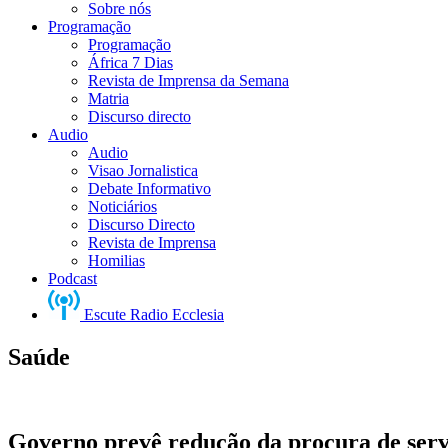
Sobre nós
Programação
Programação
África 7 Dias
Revista de Imprensa da Semana
Matria
Discurso directo
Audio
Audio
Visao Jornalistica
Debate Informativo
Noticiários
Discurso Directo
Revista de Imprensa
Homilias
Podcast
Escute Radio Ecclesia
Saúde
Governo prevê redução da procura de serv