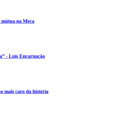
sa mútua na Meca
ua” - Luís Encarnação
o mais caro da história