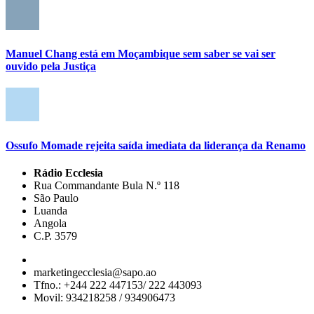
Manuel Chang está em Moçambique sem saber se vai ser
ouvido pela Justiça
Ossufo Momade rejeita saída imediata da liderança da Renamo
Rádio Ecclesia
Rua Commandante Bula N.º 118
São Paulo
Luanda
Angola
C.P. 3579
marketingecclesia@sapo.ao
Tfno.: +244 222 447153/ 222 443093
Movil: 934218258 / 934906473