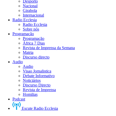
Desporto
Nacional
Girabola
Internacional
Radio Ecclesia
Radio Ecclesia
Sobre nós
Programação
Programação
África 7 Dias
Revista de Imprensa da Semana
Matria
Discurso directo
Audio
Audio
Visao Jornalistica
Debate Informativo
Noticiários
Discurso Directo
Revista de Imprensa
Homilias
Podcast
Escute Radio Ecclesia