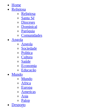
Home
Religiosa
Religiosa
Santa Sé
Dioceses
Dominical
Paróquia
Comunidades
Angola
Angola
Sociedade
Politica
Cultura
Saúde
Economia
Educação
Mundo
Mundo
Africa
Europa
Americas
Asia
Palop
Desporto