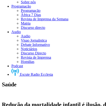
Sobre nós
Programação
Programação
África 7 Dias
Revista de Imprensa da Semana
Matria
Discurso directo
Audio
Audio
Visao Jornalistica
Debate Informativo
Noticiários
Discurso Directo
Revista de Imprensa
Homilias
Podcast
Escute Radio Ecclesia
Saúde
Redução da mortalidade infantil é ilusão,