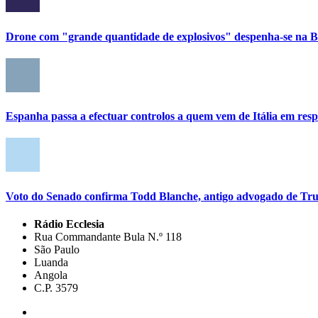
Drone com "grande quantidade de explosivos" despenha-se na Bu
Espanha passa a efectuar controlos a quem vem de Itália em res
Voto do Senado confirma Todd Blanche, antigo advogado de Tru
Rádio Ecclesia
Rua Commandante Bula N.º 118
São Paulo
Luanda
Angola
C.P. 3579