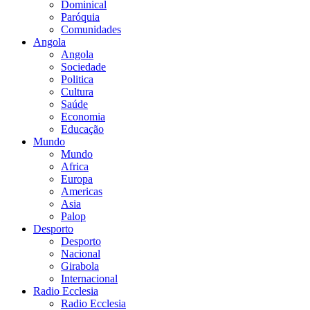
Dominical
Paróquia
Comunidades
Angola
Angola
Sociedade
Politica
Cultura
Saúde
Economia
Educação
Mundo
Mundo
Africa
Europa
Americas
Asia
Palop
Desporto
Desporto
Nacional
Girabola
Internacional
Radio Ecclesia
Radio Ecclesia