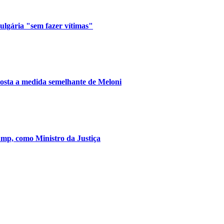
lgária "sem fazer vítimas"
posta a medida semelhante de Meloni
mp, como Ministro da Justiça