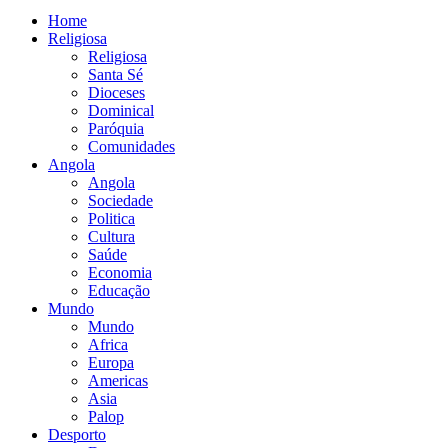
Home
Religiosa
Religiosa
Santa Sé
Dioceses
Dominical
Paróquia
Comunidades
Angola
Angola
Sociedade
Politica
Cultura
Saúde
Economia
Educação
Mundo
Mundo
Africa
Europa
Americas
Asia
Palop
Desporto