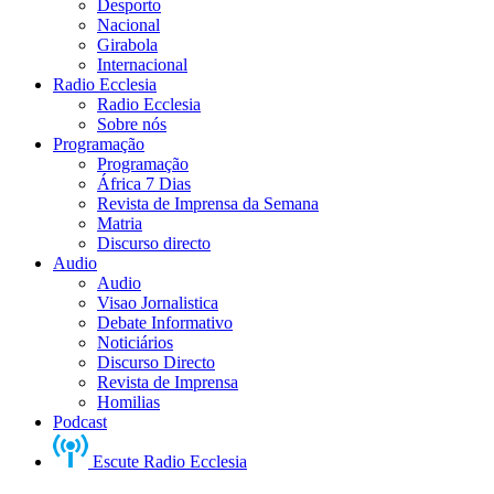
Desporto
Nacional
Girabola
Internacional
Radio Ecclesia
Radio Ecclesia
Sobre nós
Programação
Programação
África 7 Dias
Revista de Imprensa da Semana
Matria
Discurso directo
Audio
Audio
Visao Jornalistica
Debate Informativo
Noticiários
Discurso Directo
Revista de Imprensa
Homilias
Podcast
Escute Radio Ecclesia