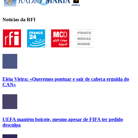
Notícias da RFI
Eleia Vieira: «Queremos pontuar e sair de cabeça erguida do
CAN»
UEFA mantém boicote, mesmo apesar de FIFA ter pedido
desculpa