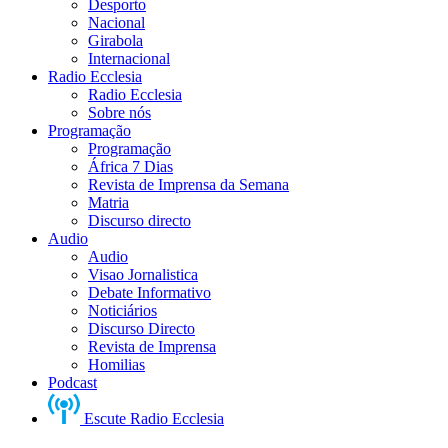
Desporto
Nacional
Girabola
Internacional
Radio Ecclesia
Radio Ecclesia
Sobre nós
Programação
Programação
África 7 Dias
Revista de Imprensa da Semana
Matria
Discurso directo
Audio
Audio
Visao Jornalistica
Debate Informativo
Noticiários
Discurso Directo
Revista de Imprensa
Homilias
Podcast
Escute Radio Ecclesia