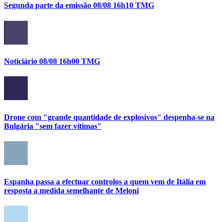
Segunda parte da emissão 08/08 16h10 TMG
Noticiário 08/08 16h00 TMG
Drone com "grande quantidade de explosivos" despenha-se na
Bulgária "sem fazer vítimas"
Espanha passa a efectuar controlos a quem vem de Itália em
resposta a medida semelhante de Meloni