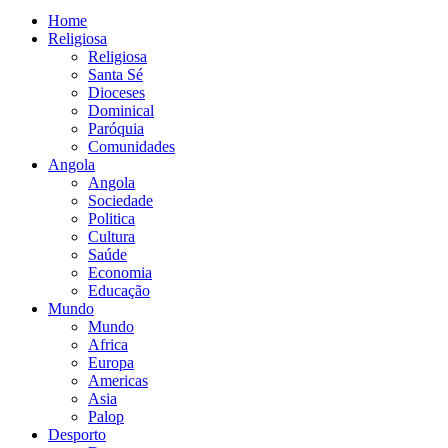
Home
Religiosa
Religiosa
Santa Sé
Dioceses
Dominical
Paróquia
Comunidades
Angola
Angola
Sociedade
Politica
Cultura
Saúde
Economia
Educação
Mundo
Mundo
Africa
Europa
Americas
Asia
Palop
Desporto