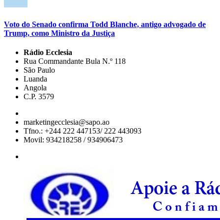
Voto do Senado confirma Todd Blanche, antigo advogado de
Trump, como Ministro da Justiça
Rádio Ecclesia
Rua Commandante Bula N.º 118
São Paulo
Luanda
Angola
C.P. 3579
marketingecclesia@sapo.ao
Tfno.: +244 222 447153/ 222 443093
Movil: 934218258 / 934906473