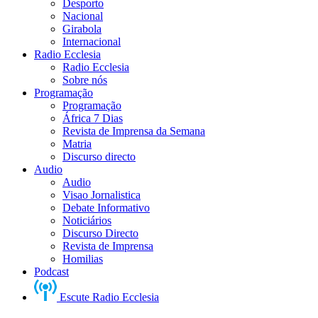
Desporto
Nacional
Girabola
Internacional
Radio Ecclesia
Radio Ecclesia
Sobre nós
Programação
Programação
África 7 Dias
Revista de Imprensa da Semana
Matria
Discurso directo
Audio
Audio
Visao Jornalistica
Debate Informativo
Noticiários
Discurso Directo
Revista de Imprensa
Homilias
Podcast
Escute Radio Ecclesia