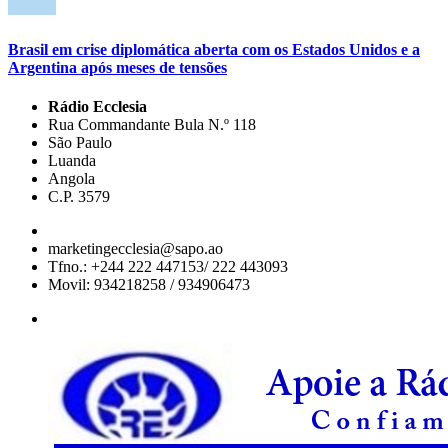
Brasil em crise diplomática aberta com os Estados Unidos e a
Argentina após meses de tensões
Rádio Ecclesia
Rua Commandante Bula N.º 118
São Paulo
Luanda
Angola
C.P. 3579
marketingecclesia@sapo.ao
Tfno.: +244 222 447153/ 222 443093
Movil: 934218258 / 934906473