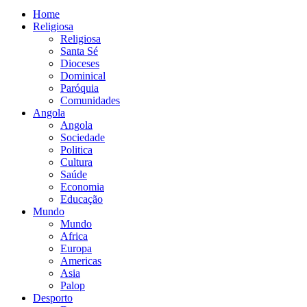
Home
Religiosa
Religiosa
Santa Sé
Dioceses
Dominical
Paróquia
Comunidades
Angola
Angola
Sociedade
Politica
Cultura
Saúde
Economia
Educação
Mundo
Mundo
Africa
Europa
Americas
Asia
Palop
Desporto