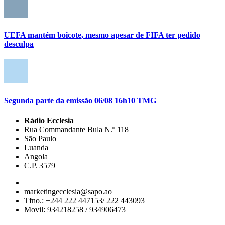
UEFA mantém boicote, mesmo apesar de FIFA ter pedido
desculpa
Segunda parte da emissão 06/08 16h10 TMG
Rádio Ecclesia
Rua Commandante Bula N.º 118
São Paulo
Luanda
Angola
C.P. 3579
marketingecclesia@sapo.ao
Tfno.: +244 222 447153/ 222 443093
Movil: 934218258 / 934906473