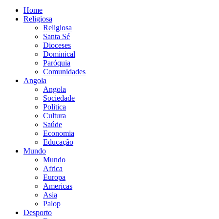
Home
Religiosa
Religiosa
Santa Sé
Dioceses
Dominical
Paróquia
Comunidades
Angola
Angola
Sociedade
Politica
Cultura
Saúde
Economia
Educação
Mundo
Mundo
Africa
Europa
Americas
Asia
Palop
Desporto