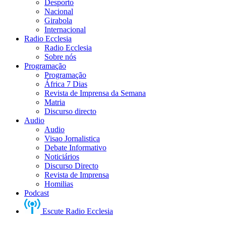
Desporto
Nacional
Girabola
Internacional
Radio Ecclesia
Radio Ecclesia
Sobre nós
Programação
Programação
África 7 Dias
Revista de Imprensa da Semana
Matria
Discurso directo
Audio
Audio
Visao Jornalistica
Debate Informativo
Noticiários
Discurso Directo
Revista de Imprensa
Homilias
Podcast
Escute Radio Ecclesia