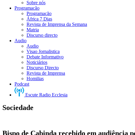
Sobre nós
Programação
Programação
África 7 Dias
Revista de Imprensa da Semana
Matria
Discurso directo
Audio
Audio
Visao Jornalistica
Debate Informativo
Noticiários
Discurso Directo
Revista de Imprensa
Homilias
Podcast
Escute Radio Ecclesia
Sociedade
Bispo de Cabinda recebido em audiência pel