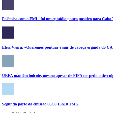
Polémica com o FMI "foi um episódio pouco positivo para Cabo
Eleia Vieira: «Queremos pontuar e sair de cabeça erguida do C
UEFA mantém boicote, mesmo apesar de FIFA ter pedido descul
Segunda parte da emissão 06/08 16h10 TMG