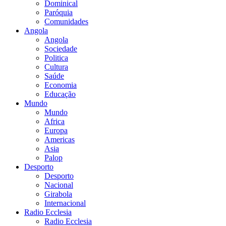
Dominical
Paróquia
Comunidades
Angola
Angola
Sociedade
Politica
Cultura
Saúde
Economia
Educação
Mundo
Mundo
Africa
Europa
Americas
Asia
Palop
Desporto
Desporto
Nacional
Girabola
Internacional
Radio Ecclesia
Radio Ecclesia