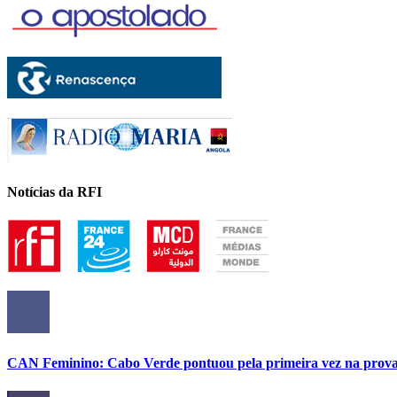
Notícias da RFI
CAN Feminino: Cabo Verde pontuou pela primeira vez na prov