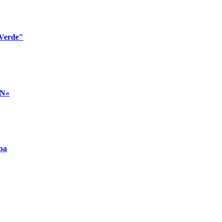
 Verde"
AN»
pa