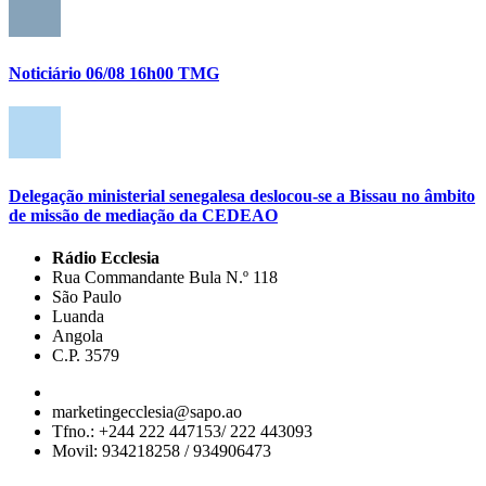
Noticiário 06/08 16h00 TMG
Delegação ministerial senegalesa deslocou-se a Bissau no âmbito
de missão de mediação da CEDEAO
Rádio Ecclesia
Rua Commandante Bula N.º 118
São Paulo
Luanda
Angola
C.P. 3579
marketingecclesia@sapo.ao
Tfno.: +244 222 447153/ 222 443093
Movil: 934218258 / 934906473