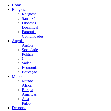
Home
Religiosa
Religiosa
Santa Sé
Dioceses
Dominical
Paróquia
Comunidades
Angola
Angola
Sociedade
Politica
Cultura
Saúde
Economia
Educação
Mundo
Mundo
Africa
Europa
Americas
Asia
Palop
Desporto