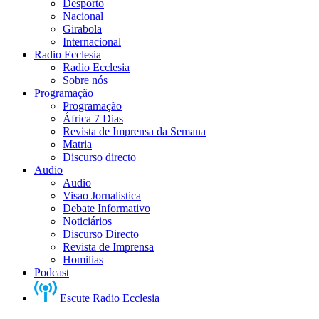
Desporto
Nacional
Girabola
Internacional
Radio Ecclesia
Radio Ecclesia
Sobre nós
Programação
Programação
África 7 Dias
Revista de Imprensa da Semana
Matria
Discurso directo
Audio
Audio
Visao Jornalistica
Debate Informativo
Noticiários
Discurso Directo
Revista de Imprensa
Homilias
Podcast
Escute Radio Ecclesia