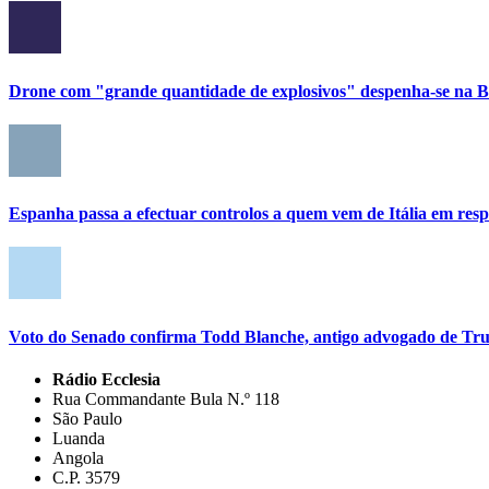
Drone com "grande quantidade de explosivos" despenha-se na Bu
Espanha passa a efectuar controlos a quem vem de Itália em res
Voto do Senado confirma Todd Blanche, antigo advogado de Tru
Rádio Ecclesia
Rua Commandante Bula N.º 118
São Paulo
Luanda
Angola
C.P. 3579