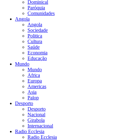
Dominical
Paróquia
Comunidades
Angola
Angola
Sociedade
Politica
Cultura
Saúde
Economia
Educação
Mundo
Mundo
Africa
Europa
Americas
Asia
Palop
Desporto
Desporto
Nacional
Girabola
Internacional
Radio Ecclesia
Radio Ecclesia