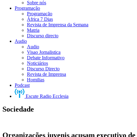
Sobre nós
Programação
Programação
África 7 Dias
Revista de Imprensa da Semana
Matria
Discurso directo
Audio
Audio
Visao Jornalistica
Debate Informativo
Noticiários
Discurso Directo
Revista de Imprensa
Homilias
Podcast
Escute Radio Ecclesia
Sociedade
Organizações juvenis acusam executivo de