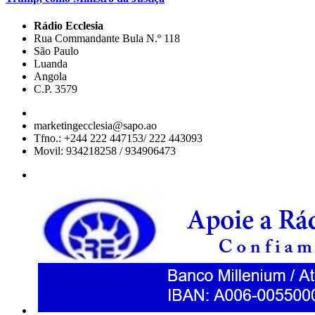
Rádio Ecclesia
Rua Commandante Bula N.º 118
São Paulo
Luanda
Angola
C.P. 3579
marketingecclesia@sapo.ao
Tfno.: +244 222 447153/ 222 443093
Movil: 934218258 / 934906473