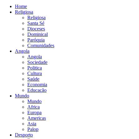
Home
Religiosa
Religiosa
Santa Sé
Dioceses
Dominical
Paróquia
Comunidades
Angola
Angola
Sociedade
Politica
Cultura
Saúde
Economia
Educação
Mundo
Mundo
Africa
Europa
Americas
Asia
Palop
Desporto