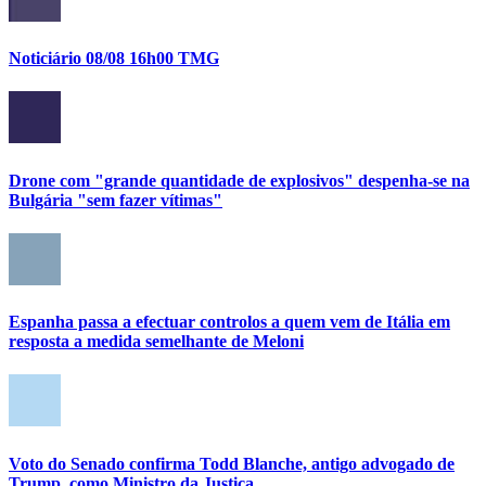
Noticiário 08/08 16h00 TMG
Drone com "grande quantidade de explosivos" despenha-se na
Bulgária "sem fazer vítimas"
Espanha passa a efectuar controlos a quem vem de Itália em
resposta a medida semelhante de Meloni
Voto do Senado confirma Todd Blanche, antigo advogado de
Trump, como Ministro da Justiça