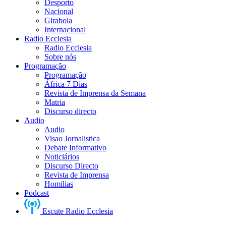
Desporto
Nacional
Girabola
Internacional
Radio Ecclesia
Radio Ecclesia
Sobre nós
Programação
Programação
África 7 Dias
Revista de Imprensa da Semana
Matria
Discurso directo
Audio
Audio
Visao Jornalistica
Debate Informativo
Noticiários
Discurso Directo
Revista de Imprensa
Homilias
Podcast
Escute Radio Ecclesia