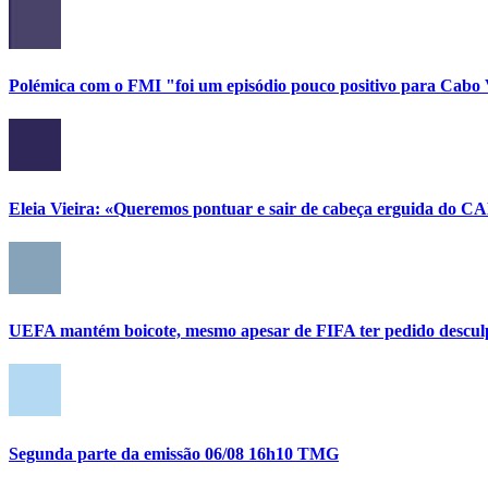
Polémica com o FMI "foi um episódio pouco positivo para Cabo
Eleia Vieira: «Queremos pontuar e sair de cabeça erguida do C
UEFA mantém boicote, mesmo apesar de FIFA ter pedido descul
Segunda parte da emissão 06/08 16h10 TMG