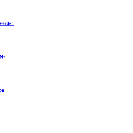
 Verde"
AN»
pa