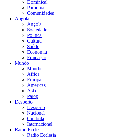
Dominical
Paróquia
Comunidades
Angola
Angola
Sociedade
Politica
Cultura
Saúde
Economia
Educação
Mundo
Mundo
Africa
Europa
Americas
Asia
Palop
Desporto
Desporto
Nacional
Girabola
Internacional
Radio Ecclesia
Radio Ecclesia