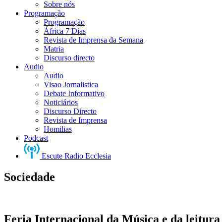
Sobre nós
Programação
Programação
África 7 Dias
Revista de Imprensa da Semana
Matria
Discurso directo
Audio
Audio
Visao Jornalistica
Debate Informativo
Noticiários
Discurso Directo
Revista de Imprensa
Homilias
Podcast
Escute Radio Ecclesia
Sociedade
Feria Internacional da Música e da leitura