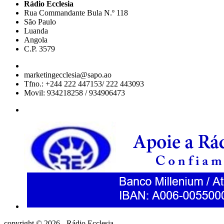
Rádio Ecclesia
Rua Commandante Bula N.º 118
São Paulo
Luanda
Angola
C.P. 3579
marketingecclesia@sapo.ao
Tfno.: +244 222 447153/ 222 443093
Movil: 934218258 / 934906473
copyright © 2026 - Rádio Ecclesia