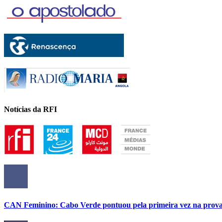
Notícias da RFI
CAN Feminino: Cabo Verde pontuou pela primeira vez na prov