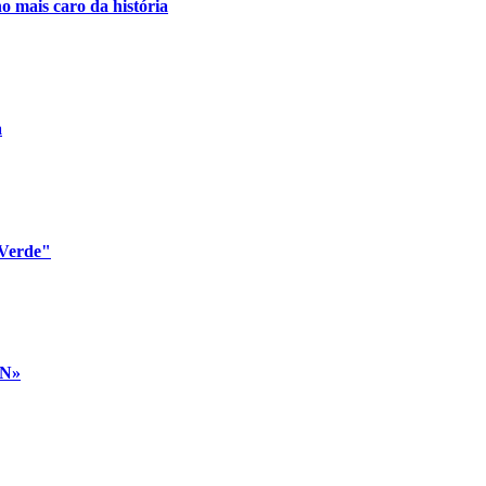
o mais caro da história
a
 Verde"
AN»