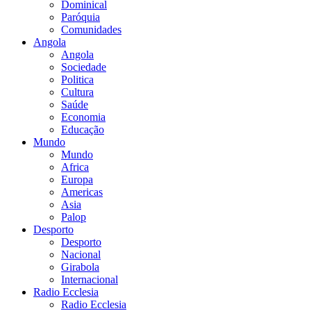
Dominical
Paróquia
Comunidades
Angola
Angola
Sociedade
Politica
Cultura
Saúde
Economia
Educação
Mundo
Mundo
Africa
Europa
Americas
Asia
Palop
Desporto
Desporto
Nacional
Girabola
Internacional
Radio Ecclesia
Radio Ecclesia