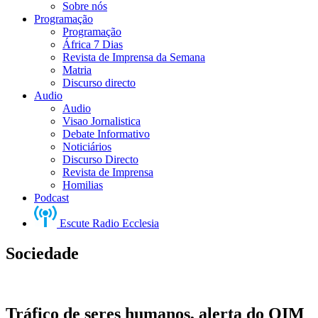
Sobre nós
Programação
Programação
África 7 Dias
Revista de Imprensa da Semana
Matria
Discurso directo
Audio
Audio
Visao Jornalistica
Debate Informativo
Noticiários
Discurso Directo
Revista de Imprensa
Homilias
Podcast
Escute Radio Ecclesia
Sociedade
Tráfico de seres humanos, alerta do OIM