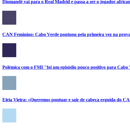
Diomandé vai para o Real Madrid e passa a ser o jogador african
CAN Feminino: Cabo Verde pontuou pela primeira vez na prov
Polémica com o FMI "foi um episódio pouco positivo para Cabo
Eleia Vieira: «Queremos pontuar e sair de cabeça erguida do C