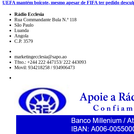
UEFA mantém boicote, mesmo apesar de FIFA ter pedido descul
Rádio Ecclesia
Rua Commandante Bula N.º 118
São Paulo
Luanda
Angola
C.P. 3579
marketingecclesia@sapo.ao
Tfno.: +244 222 447153/ 222 443093
Movil: 934218258 / 934906473